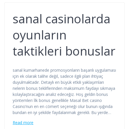
sanal casinolarda
oyunların
taktikleri bonuslar
sanal kumarhanede promosyonların başarılı uygulaması
için ek olarak talihe değil, sadece ilgili plan ihtiyaç
duyulmaktadır. Detaylı en büyük etkili yaklaşımları
nelerin bonus tekliflerinden maksimum faydayı sıkmaya
kolaylaştıracağını analiz edeceğiz. Hoş geldin bonus
yöntemleri İlk bonus genellikle Masal Bet casino
Casino’nun en en cömert seçeneği olur bunun ışığında
bundan en iyi şekilde faydalanmak gerekli. Bu yerde…
Read more