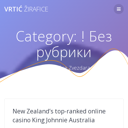
Skip
VRTIĆ
ŽIRAFICE
to
content
Category:
! Без
рубрики
Vrtić Žirafice Zvezdara
New Zealand’s top-ranked online
casino King Johnnie Australia