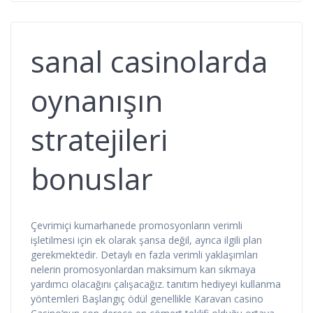
sanal casinolarda
oynanışın
stratejileri
bonuslar
Çevrimiçi kumarhanede promosyonların verimli
işletilmesi için ek olarak şansa değil, ayrıca ilgili plan
gerekmektedir. Detaylı en fazla verimli yaklaşımları
nelerin promosyonlardan maksimum karı sıkmaya
yardımcı olacağını çalışacağız. tanıtım hediyeyi kullanma
yöntemleri Başlangıç ödül genellikle Karavan casino