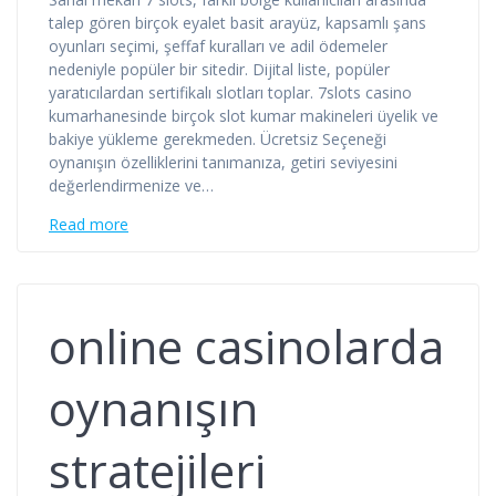
talep gören birçok eyalet basit arayüz, kapsamlı şans
oyunları seçimi, şeffaf kuralları ve adil ödemeler
nedeniyle popüler bir sitedir. Dijital liste, popüler
yaratıcılardan sertifikalı slotları toplar. 7slots casino
kumarhanesinde birçok slot kumar makineleri üyelik ve
bakiye yükleme gerekmeden. Ücretsiz Seçeneği
oynanışın özelliklerini tanımanıza, getiri seviyesini
değerlendirmenize ve…
Read more
online casinolarda
oynanışın
stratejileri