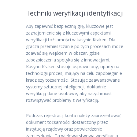
Techniki weryfikacji identyfikacji
Aby zapewnić bezpieczną grę, kluczowe jest
zaznajomienie się z kluczowymi aspektami
weryfikacji tożsamości w kasynie Kraken. Dla
gracza przemieszczanie po tych procesach może
zdawać się wejściem w obszar, gdzie
zabezpieczenia spotyka się z innowacjami.
Kasyno Kraken stosuje usprawniony, oparty na
technologii proces, mający na celu zapobieganie
kradzieży tożsamości. Stosując zaawansowane
systemy sztucznej inteligencji, dokładnie
weryfikują dane osobowe, aby natychmiast
rozwiązywać problemy z weryfikacją.
Podczas rejestracji konta należy zaprezentować
dokument tożsamości dostarczony przez
instytucję rządowy oraz potwierdzenie
zamieszkania. Ta wielowarstwowa weryfikacja