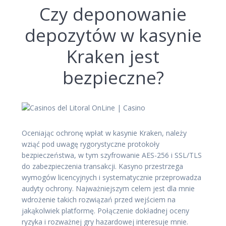
Czy deponowanie
depozytów w kasynie
Kraken jest
bezpieczne?
Oceniając ochronę wpłat w kasynie Kraken, należy
wziąć pod uwagę rygorystyczne protokoły
bezpieczeństwa, w tym szyfrowanie AES-256 i SSL/TLS
do zabezpieczenia transakcji. Kasyno przestrzega
wymogów licencyjnych i systematycznie przeprowadza
audyty ochrony. Najważniejszym celem jest dla mnie
wdrożenie takich rozwiązań przed wejściem na
jakąkolwiek platformę. Połączenie dokładnej oceny
ryzyka i rozważnej gry hazardowej interesuje mnie.