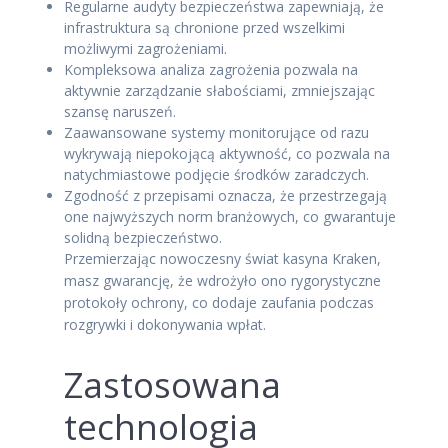
Regularne audyty bezpieczeństwa zapewniają, że
infrastruktura są chronione przed wszelkimi
możliwymi zagrożeniami.
Kompleksowa analiza zagrożenia pozwala na
aktywnie zarządzanie słabościami, zmniejszając
szansę naruszeń.
Zaawansowane systemy monitorujące od razu
wykrywają niepokojącą aktywność, co pozwala na
natychmiastowe podjęcie środków zaradczych.
Zgodność z przepisami oznacza, że przestrzegają
one najwyższych norm branżowych, co gwarantuje
solidną bezpieczeństwo.
Przemierzając nowoczesny świat kasyna Kraken,
masz gwarancję, że wdrożyło ono rygorystyczne
protokoły ochrony, co dodaje zaufania podczas
rozgrywki i dokonywania wpłat.
Zastosowana
technologia