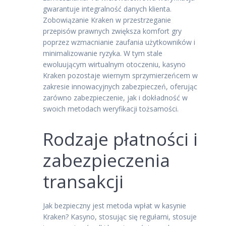
gwarantuje integralność danych klienta.
Zobowiązanie Kraken w przestrzeganie
przepisów prawnych zwiększa komfort gry
poprzez wzmacnianie zaufania użytkowników i
minimalizowanie ryzyka. W tym stale
ewoluującym wirtualnym otoczeniu, kasyno
Kraken pozostaje wiernym sprzymierzeńcem w
zakresie innowacyjnych zabezpieczeń, oferując
zarówno zabezpieczenie, jak i dokładność w
swoich metodach weryfikacji tożsamości.
Rodzaje płatności i
zabezpieczenia
transakcji
Jak bezpieczny jest metoda wpłat w kasynie
Kraken? Kasyno, stosując się regułami, stosuje