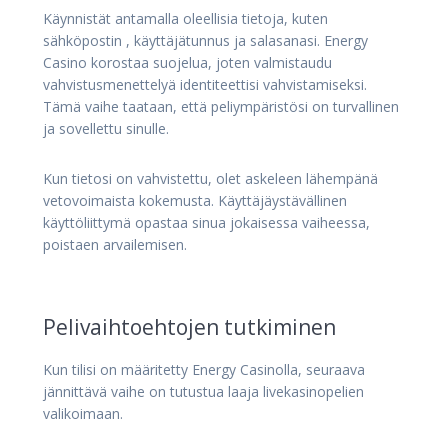
Käynnistät antamalla oleellisia tietoja, kuten
sähköpostin , käyttäjätunnus ja salasanasi. Energy
Casino korostaa suojelua, joten valmistaudu
vahvistusmenettelyä identiteettisi vahvistamiseksi.
Tämä vaihe taataan, että peliympäristösi on turvallinen
ja sovellettu sinulle.
Kun tietosi on vahvistettu, olet askeleen lähempänä
vetovoimaista kokemusta. Käyttäjäystävällinen
käyttöliittymä opastaa sinua jokaisessa vaiheessa,
poistaen arvailemisen.
Pelivaihtoehtojen tutkiminen
Kun tilisi on määritetty Energy Casinolla, seuraava
jännittävä vaihe on tutustua laaja livekasinopelien
valikoimaan.