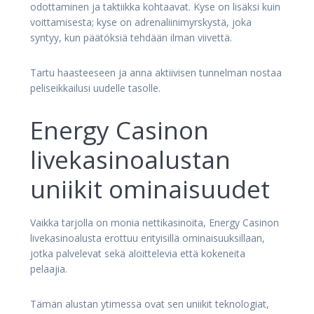
odottaminen ja taktiikka kohtaavat. Kyse on lisäksi kuin
voittamisesta; kyse on adrenaliinimyrskystä, joka
syntyy, kun päätöksiä tehdään ilman viivettä.
Tartu haasteeseen ja anna aktiivisen tunnelman nostaa
peliseikkailusi uudelle tasolle.
Energy Casinon
livekasinoalustan
uniikit ominaisuudet
Vaikka tarjolla on monia nettikasinoita, Energy Casinon
livekasinoalusta erottuu erityisillä ominaisuuksillaan,
jotka palvelevat sekä aloittelevia että kokeneita
pelaajia.
Tämän alustan ytimessä ovat sen uniikit teknologiat,