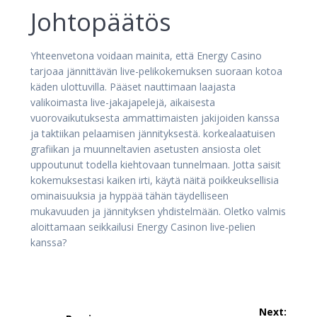
Johtopäätös
Yhteenvetona voidaan mainita, että Energy Casino
tarjoaa jännittävän live-pelikokemuksen suoraan kotoa
käden ulottuvilla. Pääset nauttimaan laajasta
valikoimasta live-jakajapelejä, aikaisesta
vuorovaikutuksesta ammattimaisten jakijoiden kanssa
ja taktiikan pelaamisen jännityksestä. korkealaatuisen
grafiikan ja muunneltavien asetusten ansiosta olet
uppoutunut todella kiehtovaan tunnelmaan. Jotta saisit
kokemuksestasi kaiken irti, käytä näitä poikkeuksellisia
ominaisuuksia ja hyppää tähän täydelliseen
mukavuuden ja jännityksen yhdistelmään. Oletko valmis
aloittamaan seikkailusi Energy Casinon live-pelien
kanssa?
Post
Next: