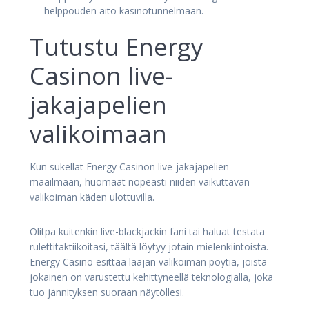
helppouden aito kasinotunnelmaan.
Tutustu Energy
Casinon live-
jakajapelien
valikoimaan
Kun sukellat Energy Casinon live-jakajapelien
maailmaan, huomaat nopeasti niiden vaikuttavan
valikoiman käden ulottuvilla.
Olitpa kuitenkin live-blackjackin fani tai haluat testata
rulettitaktiikoitasi, täältä löytyy jotain mielenkiintoista.
Energy Casino esittää laajan valikoiman pöytiä, joista
jokainen on varustettu kehittyneellä teknologialla, joka
tuo jännityksen suoraan näytöllesi.