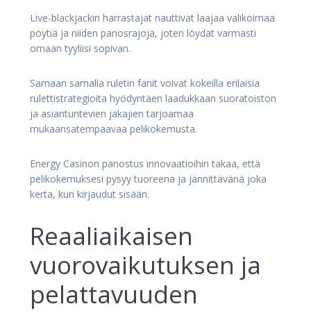
Live-blackjackin harrastajat nauttivat laajaa valikoimaa
pöytiä ja niiden panosrajoja, joten löydät varmasti
omaan tyyliisi sopivan.
Samaan samalla ruletin fanit voivat kokeilla erilaisia
rulettistrategioita hyödyntäen laadukkaan suoratoiston
ja asiantuntevien jakajien tarjoamaa
mukaansatempaavaa pelikokemusta.
Energy Casinon panostus innovaatioihin takaa, että
pelikokemuksesi pysyy tuoreena ja jännittävänä joka
kerta, kun kirjaudut sisään.
Reaaliaikaisen
vuorovaikutuksen ja
pelattavuuden