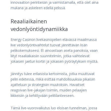
innovaation perinteisiin ja varmistamalla, että olet aina
mukana ja askeleen edellä pelissä.
Reaaliaikainen
vedonlyöntidynamiikka
Energy Casinon livekasinopelien elävässä maailmassa
live vedonlyöntivaihtelut tuovat jännittävän lisän
pelikokemukseesi. Et ainoastaan aseta panoksia, vaan
liityt reaaliaikaisiin suunnitelmiin, jotka vaihtelevat
jokaisen jaetun kortin ja jokaisen pyöräytyksen myötä.
Jännitys tulee erilaisista kertoimista, jotka muuttuvat
pelin edetessä, mikä esittää mahdollisuuksia pikaisiin
ajatteluun ja strategisiin muutoksiin. Havaitset
reagoivan live-jakajan toimiin, muiden pelaajien
liikkeisiin ja kehittyvään pelitilanteeseen.
Tämä live-vuorovaikutus luo eloisan tunnelman, jossa