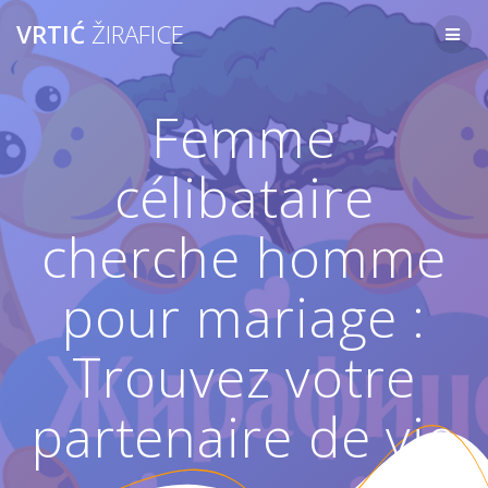
Skip
VRTIĆ
ŽIRAFICE
to
content
Femme
célibataire
cherche homme
pour mariage :
Trouvez votre
partenaire de vie