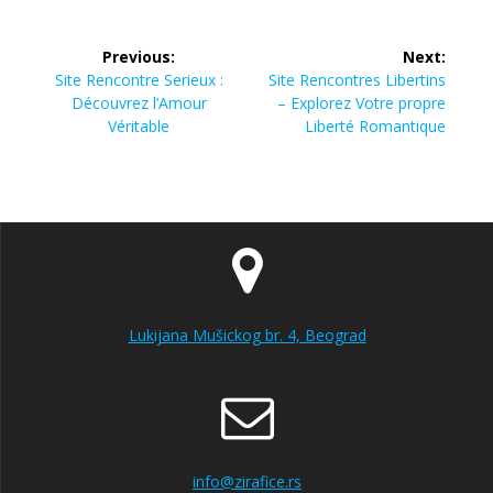
Post
Previous:
Next:
navigation
Previous
Next
Site Rencontre Serieux :
Site Rencontres Libertins
post:
post:
Découvrez l’Amour
– Explorez Votre propre
Véritable
Liberté Romantique
Lukijana Mušickog br. 4, Beograd
info@zirafice.rs