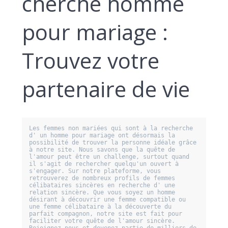
cherche homme
pour mariage :
Trouvez votre
partenaire de vie
Les femmes non mariées qui sont à la recherche 
d' un homme pour mariage ont désormais la 
possibilité de trouver la personne idéale grâce 
à notre site. Nous savons que la quête de 
l'amour peut être un challenge, surtout quand 
il s'agit de rechercher quelqu'un ouvert à 
s'engager. Sur notre plateforme, vous 
retrouverez de nombreux profils de femmes 
célibataires sincères en recherche d' une 
relation sincère. Que vous soyez un homme 
désirant à découvrir une femme compatible ou 
une femme célibataire à la découverte du 
parfait compagnon, notre site est fait pour 
faciliter votre quête de l'amour sincère. 
Rejoignez-nous et devenez partie de milliers de 