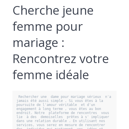
Cherche jeune
femme pour
mariage :
Rencontrez votre
femme idéale
 Rechercher une  dame pour mariage sérieux  n'a 
jamais été aussi simple . Si vous êtes à la  
poursuite de l'amour véritable  et d'un  
engagement à long terme , vous êtes au bon 
endroit. Notre  plateforme de rencontres  vous  
lie  à des  demoiselles  prêtes à s' impliquer 
dans une relation durable . En utilisant nos 
services, vous serez en mesure de rencontrer 
des  individus qui partagent  vos  idées et 