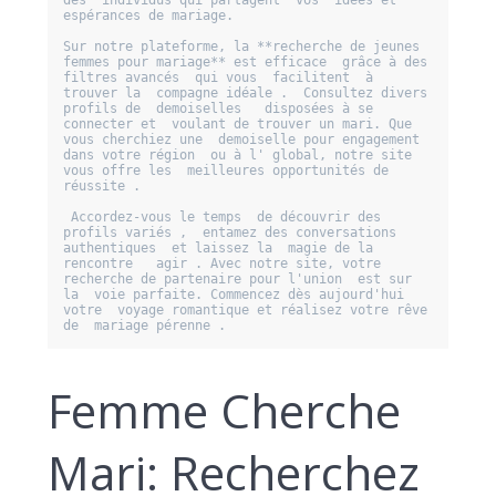
espérances de mariage.

Sur notre plateforme, la **recherche de jeunes 
femmes pour mariage** est efficace  grâce à des 
filtres avancés  qui vous  facilitent  à 
trouver la  compagne idéale .  Consultez divers 
profils de  demoiselles   disposées à se 
connecter et  voulant de trouver un mari. Que 
vous cherchiez une  demoiselle pour engagement 
dans votre région  ou à l' global, notre site 
vous offre les  meilleures opportunités de 
réussite .

 Accordez-vous le temps  de découvrir des 
profils variés ,  entamez des conversations 
authentiques  et laissez la  magie de la 
rencontre   agir . Avec notre site, votre  
recherche de partenaire pour l'union  est sur 
la  voie parfaite. Commencez dès aujourd'hui 
votre  voyage romantique et réalisez votre rêve  
de  mariage pérenne .
Femme Cherche
Mari: Recherchez