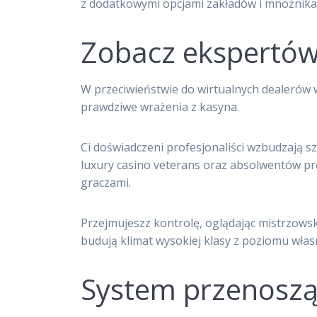
z dodatkowymi opcjami zakładów i mnożnik
Zobacz ekspertów
W przeciwieństwie do wirtualnych dealerów 
prawdziwe wrażenia z kasyna.
Ci doświadczeni profesjonaliści wzbudzają s
luxury casino veterans oraz absolwentów pro
graczami.
Przejmujeszz kontrolę, oglądając mistrzows
budują klimat wysokiej klasy z poziomu włas
System przenoszą