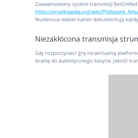
Zaawansowany system transmisji BetOnRed g
https://en.wikipedia.org/wiki/Philippine_
Numerous widoki kamer dokumentują każdy r
Niezakłócona transmisja stru
Gdy rozpoczynasz grę na wirtualną platform
bramę do autentycznego kasyna. Jakość tra