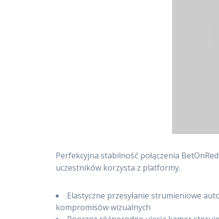
Perfekcyjna stabilność połączenia BetOnRed
uczestników korzysta z platformy.
Elastyczne przesyłanie strumieniowe aut
kompromisów wizualnych
Poprzez różnorodne ujęcia kamer steruje