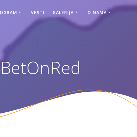
ROGRAM
VESTI
GALERIJA
O NAMA
w BetOnRed