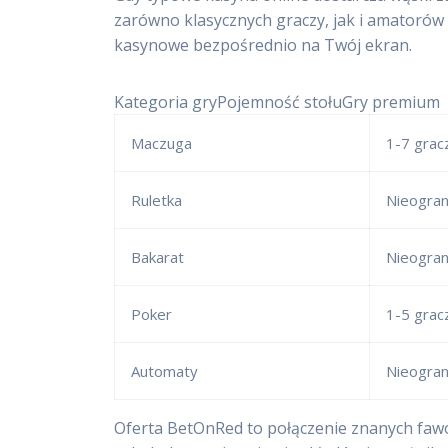
zarówno klasycznych graczy, jak i amatorów
kasynowe bezpośrednio na Twój ekran.
Kategoria gryPojemność stołuGry premium
Maczuga
1-7 grac
Ruletka
Nieogran
Bakarat
Nieogran
Poker
1-5 grac
Automaty
Nieogran
Oferta BetOnRed to połączenie znanych fawor