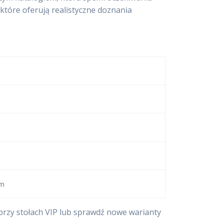
które oferują realistyczne doznania
um
 przy stołach VIP lub sprawdź nowe warianty