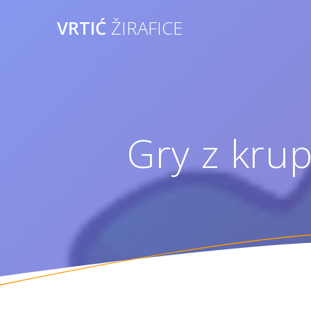
Skip
VRTIĆ
ŽIRAFICE
to
content
Gry z kru