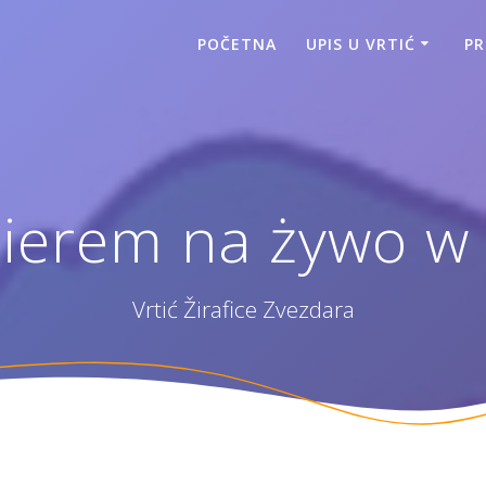
POČETNA
UPIS U VRTIĆ
P
pierem na żywo 
Vrtić Žirafice Zvezdara