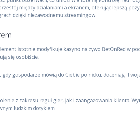
rzestój między działaniami a ekranem, oferując lepszą poz
grach dzięki niezawodnemu streamingowi.
erem
 element istotnie modyfikuje kasyno na żywo BetOnRed w po
ją się osobiście.
 gdy gospodarze mówią do Ciebie po nicku, doceniają Twoje
olenie z zakresu reguł gier, jak i zaangażowania klienta. 
wnym ludzkim dotykiem.