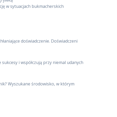
ycję w sytuacjach bukmacherskich
chłaniające doświadczenie. Doświadczeni
 sukcesy i współczują przy niemal udanych
Wynik? Wyszukane środowisko, w którym