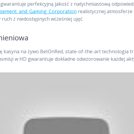
warantuje perfekcyjną jakość z natychmiastową odpowiedz
Amusement_and_Gaming_Corporation
realistycznej atmosferze 
uch z niedostępnych wcześniej ujęć.
mieniowa
ę kasyna na żywo BetOnRed, state-of-the-art technologia t
nsmisji w HD gwarantuje dokładne odwzorowanie każdej akty