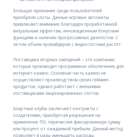
Большую признание среди пользователей
приобрели слоты. Данные игровые автоматы
привлекают внимание благодаря проработанной
визуальным эффектам, инновационным бонусным
функциям и наличию прогрессивных джекпотов. С
летом объем провайдеров с видеослотами растет.
Поставщики игорных заведений – это компании,
которые производят программное обеспечение для
интернет-казино. Основная часть казино не
осуществляют производством своих гейминг-
продуктов, однако работают с внешними
поставщиками лицензированных слотов.
Азартные клубы заключают контракты с
создателями, приобретая разрешения на
применение ПО, перечисляя фиксированную сумму
или процент от ожидаемой прибыли. Данный метод
позволяет в разы уменьшить расходы,