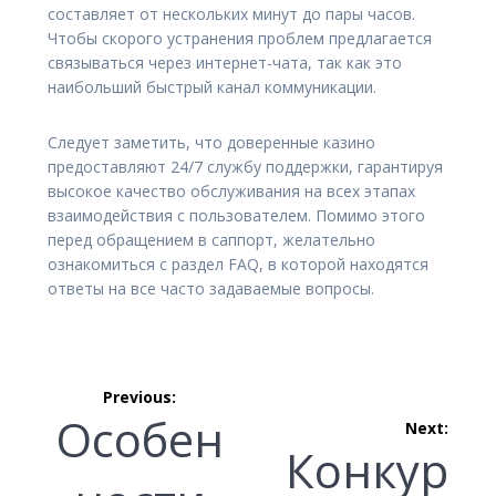
составляет от нескольких минут до пары часов.
Чтобы скорого устранения проблем предлагается
связываться через интернет-чата, так как это
наибольший быстрый канал коммуникации.
Следует заметить, что доверенные казино
предоставляют 24/7 службу поддержки, гарантируя
высокое качество обслуживания на всех этапах
взаимодействия с пользователем. Помимо этого
перед обращением в саппорт, желательно
ознакомиться с раздел FAQ, в которой находятся
ответы на все часто задаваемые вопросы.
Post
Previous:
navigation
Особен
Previous
Next:
post:
Конкур
Next
post: