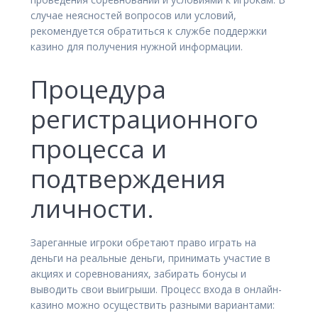
случае неясностей вопросов или условий,
рекомендуется обратиться к службе поддержки
казино для получения нужной информации.
Процедура
регистрационного
процесса и
подтверждения
личности.
Зареганные игроки обретают право играть на
деньги на реальные деньги, принимать участие в
акциях и соревнованиях, забирать бонусы и
выводить свои выигрыши. Процесс входа в онлайн-
казино можно осуществить разными вариантами: