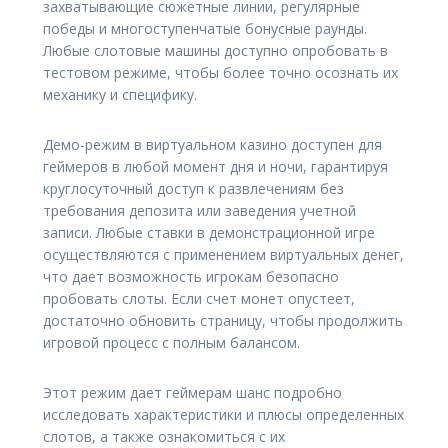
захватывающие сюжетные линии, регулярные
победы и многоступенчатые бонусные раунды.
Любые слотовые машины доступно опробовать в
тестовом режиме, чтобы более точно осознать их
механику и специфику.
Демо-режим в виртуальном казино доступен для
геймеров в любой момент дня и ночи, гарантируя
круглосуточный доступ к развлечениям без
требования депозита или заведения учетной
записи. Любые ставки в демонстрационной игре
осуществляются с применением виртуальных денег,
что дает возможность игрокам безопасно
пробовать слоты. Если счет монет опустеет,
достаточно обновить страницу, чтобы продолжить
игровой процесс с полным балансом.
Этот режим дает геймерам шанс подробно
исследовать характеристики и плюсы определенных
слотов, а также ознакомиться с их