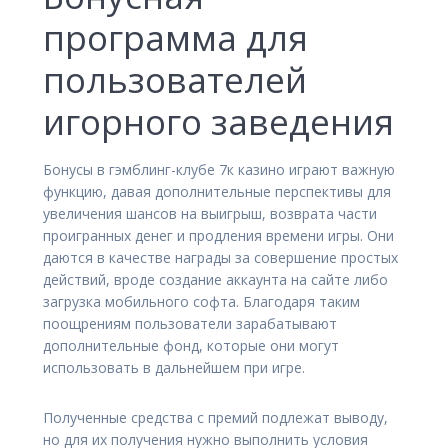
программа для
пользователей
игорного заведения
Бонусы в гэмблинг-клубе 7к казино играют важную
функцию, давая дополнительные перспективы для
увеличения шансов на выигрыш, возврата части
проигранных денег и продления времени игры. Они
даются в качестве награды за совершение простых
действий, вроде создание аккаунта на сайте либо
загрузка мобильного софта. Благодаря таким
поощрениям пользователи зарабатывают
дополнительные фонд, которые они могут
использовать в дальнейшем при игре.
Полученные средства с премий подлежат выводу,
но для их получения нужно выполнить условия