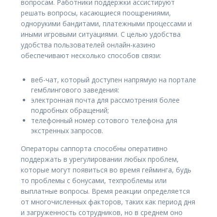
вопросам. Работники поддержки ассистируют
решать вопросы, касающиеся поощрениями,
однорукими бандитами, платежными процессами и
иными игровыми ситуациями. С целью удобства
удобства пользователей онлайн-казино
обеспечивают несколько способов связи:
веб-чат, который доступен напрямую на портале
гемблингового заведения:
электронная почта для рассмотрения более
подробных обращений;
телефонный номер сотового телефона для
экстренных запросов.
Операторы саппорта способны оперативно
поддержать в урегулировании любых проблем,
которые могут появиться во время гейминга, будь
то проблемы с бонусами, техпроблемы или
выплатные вопросы. Время реакции определяется
от многочисленных факторов, таких как период дня
и загруженность сотрудников, но в среднем оно