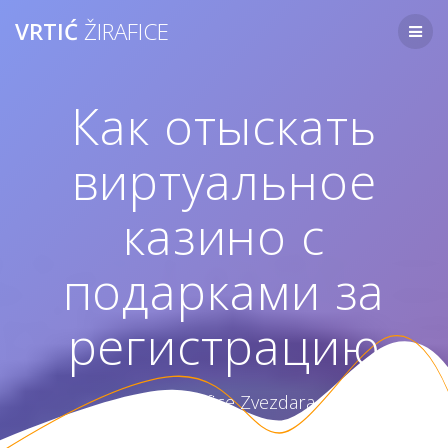
Skip
VRTIĆ
ŽIRAFICE
to
content
Как отыскать
виртуальное
казино с
подарками за
регистрацию
Vrtić Žirafice Zvezdara