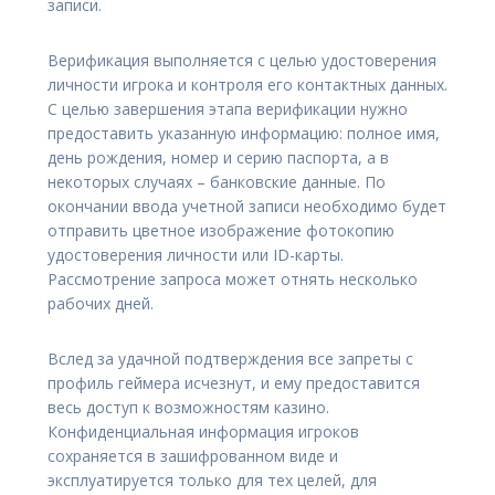
записи.
Верификация выполняется с целью удостоверения
личности игрока и контроля его контактных данных.
С целью завершения этапа верификации нужно
предоставить указанную информацию: полное имя,
день рождения, номер и серию паспорта, а в
некоторых случаях – банковские данные. По
окончании ввода учетной записи необходимо будет
отправить цветное изображение фотокопию
удостоверения личности или ID-карты.
Рассмотрение запроса может отнять несколько
рабочих дней.
Вслед за удачной подтверждения все запреты с
профиль геймера исчезнут, и ему предоставится
весь доступ к возможностям казино.
Конфиденциальная информация игроков
сохраняется в зашифрованном виде и
эксплуатируется только для тех целей, для