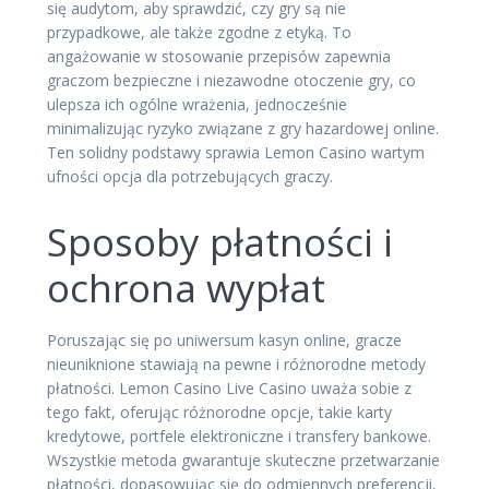
się audytom, aby sprawdzić, czy gry są nie
przypadkowe, ale także zgodne z etyką. To
angażowanie w stosowanie przepisów zapewnia
graczom bezpieczne i niezawodne otoczenie gry, co
ulepsza ich ogólne wrażenia, jednocześnie
minimalizując ryzyko związane z gry hazardowej online.
Ten solidny podstawy sprawia Lemon Casino wartym
ufności opcja dla potrzebujących graczy.
Sposoby płatności i
ochrona wypłat
Poruszając się po uniwersum kasyn online, gracze
nieuniknione stawiają na pewne i różnorodne metody
płatności. Lemon Casino Live Casino uważa sobie z
tego fakt, oferując różnorodne opcje, takie karty
kredytowe, portfele elektroniczne i transfery bankowe.
Wszystkie metoda gwarantuje skuteczne przetwarzanie
płatności, dopasowując się do odmiennych preferencji,