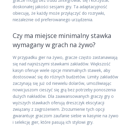
gracze mogą bez trudu zintegrować się i korzystać
doskonałej jakości sesjami gry. Ta adaptacyjność
obiecuję, że każdy może przyłączyć do rozrywki,
niezależnie od preferowanego urządzenia.
Czy ma miejsce minimalny stawka
wymagany w grach na żywo?
W przypadku gier na żywo, gracze często zastanawiają
się nad najniższymi stawkami zakładów. Większość
kasyn oferuje wiele opcje minimalnych stawek, aby
dostosować się do różnych budżetów. Limity zakładów
zaczynają się już od niewielu dolarów, umożliwiając
nowicjuszom cieszyć się grą bez potrzeby ponoszenia
dużych nakładów. Dla zaawansowanych graczy gry o
wyższych stawkach oferują dreszczyk ekscytacji
związany z zagrożeniem. Zrozumienie tych opcji
gwarantuje graczom zaufanie siebie w kasynie na żywo
i selekcję gier, które pasują ich stylowi gry.