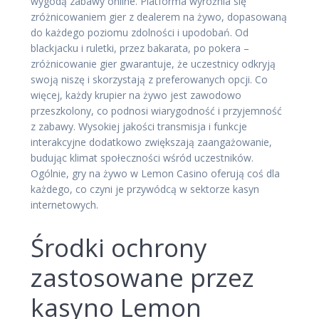
wygodą zabawy online. Platforma wyróżnia się
zróżnicowaniem gier z dealerem na żywo, dopasowaną
do każdego poziomu zdolności i upodobań. Od
blackjacku i ruletki, przez bakarata, po pokera –
zróżnicowanie gier gwarantuje, że uczestnicy odkryją
swoją niszę i skorzystają z preferowanych opcji. Co
więcej, każdy krupier na żywo jest zawodowo
przeszkolony, co podnosi wiarygodność i przyjemność
z zabawy. Wysokiej jakości transmisja i funkcje
interakcyjne dodatkowo zwiększają zaangażowanie,
budując klimat społeczności wśród uczestników.
Ogólnie, gry na żywo w Lemon Casino oferują coś dla
każdego, co czyni je przywódcą w sektorze kasyn
internetowych.
Środki ochrony
zastosowane przez
kasyno Lemon