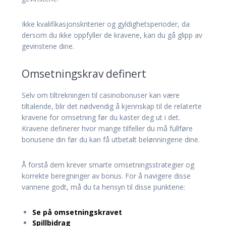
Ikke kvalifikasjonskriterier og gyldighetsperioder, da
dersom du ikke oppfyller de kravene, kan du gå glipp av
gevinstene dine.
Omsetningskrav definert
Selv om tiltrekningen til casinobonuser kan være
tiltalende, blir det nødvendig å kjennskap til de relaterte
kravene for omsetning før du kaster deg ut i det.
Kravene definerer hvor mange tilfeller du må fullføre
bonusene din før du kan få utbetalt belønningene dine.
Å forstå dem krever smarte omsetningsstrategier og
korrekte beregninger av bonus. For å navigere disse
vannene godt, må du ta hensyn til disse punktene:
Se på omsetningskravet
Spillbidrag