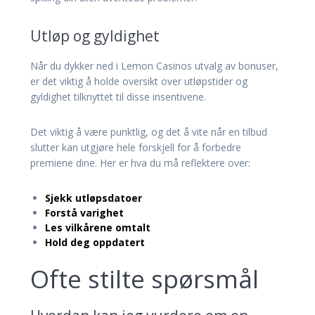
Utløp og gyldighet
Når du dykker ned i Lemon Casinos utvalg av bonuser,
er det viktig å holde oversikt over utløpstider og
gyldighet tilknyttet til disse insentivene.
Det viktig å være punktlig, og det å vite når en tilbud
slutter kan utgjøre hele forskjell for å forbedre
premiene dine. Her er hva du må reflektere over:
Sjekk utløpsdatoer
Forstå varighet
Les vilkårene omtalt
Hold deg oppdatert
Ofte stilte spørsmål