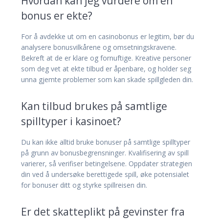
Hvordan kan jeg vurdere om en
bonus er ekte?
For å avdekke ut om en casinobonus er legitim, bør du
analysere bonusvilkårene og omsetningskravene.
Bekreft at de er klare og fornuftige. Kreative personer
som deg vet at ekte tilbud er åpenbare, og holder seg
unna gjemte problemer som kan skade spillgleden din.
Kan tilbud brukes på samtlige
spilltyper i kasinoet?
Du kan ikke alltid bruke bonuser på samtlige spilltyper
på grunn av bonusbegrensninger. Kvalifisering av spill
varierer, så verifiser betingelsene. Oppdater strategien
din ved å undersøke berettigede spill, øke potensialet
for bonuser ditt og styrke spillreisen din.
Er det skatteplikt på gevinster fra