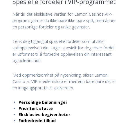
Spesielle fordeler i VIP-programmet
Når du det eksklusive verden for Lemon Casinos VIP-
program, gamer du ikke bare ikke bare spill, men åpner
en personlige fordeler og unike gevinster.
Tenk deg tilgang til spesielle fordeler som utvikler
spillopplevelsen din. Laget spesielt for deg. Hver fordel
er utformet til å forbedre opplevelsen din interessant
og belønnende.
Med oppmerksomhet på nytenkning, sikrer Lemon
Casino at VIP-medlemskap er mer enn bare bare det er
en inngangsport til et spillverden.
Personlige belønninger
Prioritert støtte
Eksklusive begivenheter
Forbedrede tilbud