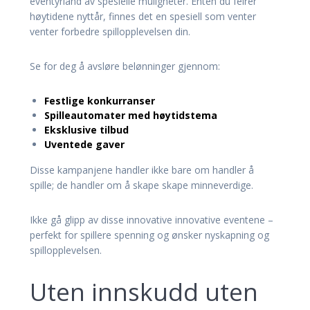
eventyrland av spesielle muligheter. Enten du feirer
høytidene nyttår, finnes det en spesiell som venter
venter forbedre spillopplevelsen din.
Se for deg å avsløre belønninger gjennom:
Festlige konkurranser
Spilleautomater med høytidstema
Eksklusive tilbud
Uventede gaver
Disse kampanjene handler ikke bare om handler å
spille; de handler om å skape skape minneverdige.
Ikke gå glipp av disse innovative innovative eventene –
perfekt for spillere spenning og ønsker nyskapning og
spillopplevelsen.
Uten innskudd uten