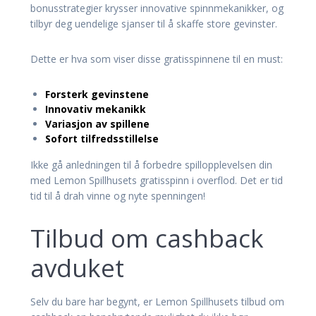
bonusstrategier krysser innovative spinnmekanikker, og
tilbyr deg uendelige sjanser til å skaffe store gevinster.
Dette er hva som viser disse gratisspinnene til en must:
Forsterk gevinstene
Innovativ mekanikk
Variasjon av spillene
Sofort tilfredsstillelse
Ikke gå anledningen til å forbedre spillopplevelsen din
med Lemon Spillhusets gratisspinn i overflod. Det er tid
tid til å drah vinne og nyte spenningen!
Tilbud om cashback
avduket
Selv du bare har begynt, er Lemon Spillhusets tilbud om