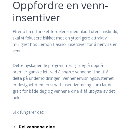
Oppfordre en venn-
insentiver
Etter å ha utforsket fordelene med tilbud uten innskudd,
skal vi fokusere blikket mot en ytterligere attraktiv
mulighet hos Lemon Casino: insentiver for å henvise en
venn.
Dette nyskapende programmet gir deg å oppnå
premier ganske lett ved å spørre vennene dine til å
delta på underholdningen. Vennehenvisningssystemet
er designet med en smart insentivordning som lar det
greit for både deg og vennene dine å få utbytte av det
hele.
Slik fungerer det:
Del vennene dine