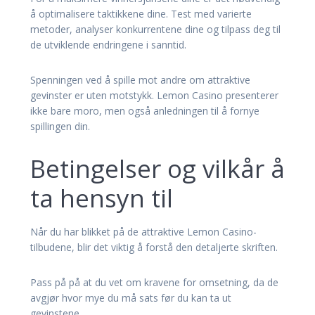
å optimalisere taktikkene dine. Test med varierte
metoder, analyser konkurrentene dine og tilpass deg til
de utviklende endringene i sanntid.
Spenningen ved å spille mot andre om attraktive
gevinster er uten motstykk. Lemon Casino presenterer
ikke bare moro, men også anledningen til å fornye
spillingen din.
Betingelser og vilkår å
ta hensyn til
Når du har blikket på de attraktive Lemon Casino-
tilbudene, blir det viktig å forstå den detaljerte skriften.
Pass på på at du vet om kravene for omsetning, da de
avgjør hvor mye du må sats før du kan ta ut
gevinstene.