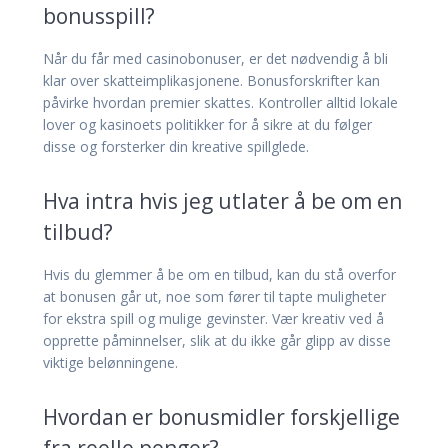
bonusspill?
Når du får med casinobonuser, er det nødvendig å bli
klar over skatteimplikasjonene. Bonusforskrifter kan
påvirke hvordan premier skattes. Kontroller alltid lokale
lover og kasinoets politikker for å sikre at du følger
disse og forsterker din kreative spillglede.
Hva intra hvis jeg utlater å be om en
tilbud?
Hvis du glemmer å be om en tilbud, kan du stå overfor
at bonusen går ut, noe som fører til tapte muligheter
for ekstra spill og mulige gevinster. Vær kreativ ved å
opprette påminnelser, slik at du ikke går glipp av disse
viktige belønningene.
Hvordan er bonusmidler forskjellige
fra reelle penger?