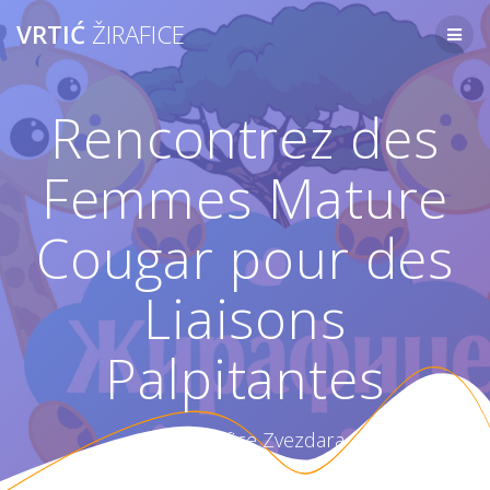
Skip
VRTIĆ
ŽIRAFICE
to
content
Rencontrez des
Femmes Mature
Cougar pour des
Liaisons
Palpitantes
Vrtić Žirafice Zvezdara