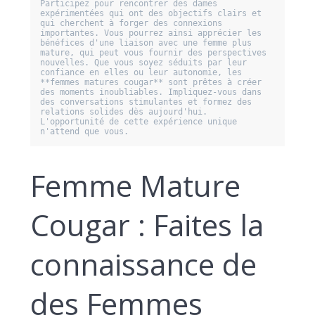
Participez pour rencontrer des dames 
expérimentées qui ont des objectifs clairs et 
qui cherchent à forger des connexions 
importantes. Vous pourrez ainsi apprécier les 
bénéfices d'une liaison avec une femme plus 
mature, qui peut vous fournir des perspectives 
nouvelles. Que vous soyez séduits par leur 
confiance en elles ou leur autonomie, les 
**femmes matures cougar** sont prêtes à créer 
des moments inoubliables. Impliquez-vous dans 
des conversations stimulantes et formez des 
relations solides dès aujourd'hui. 
L'opportunité de cette expérience unique 
n'attend que vous.
Femme Mature
Cougar : Faites la
connaissance de
des Femmes