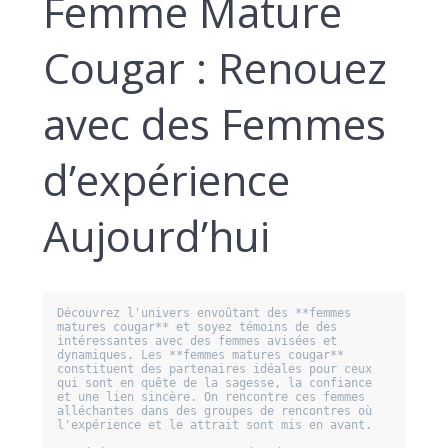
Femme Mature
Cougar : Renouez
avec des Femmes
d’expérience
Aujourd’hui
Découvrez l'univers envoûtant des **femmes 
matures cougar** et soyez témoins de des 
intéressantes avec des femmes avisées et 
dynamiques. Les **femmes matures cougar** 
constituent des partenaires idéales pour ceux 
qui sont en quête de la sagesse, la confiance 
et une lien sincère. On rencontre ces femmes 
alléchantes dans des groupes de rencontres où 
l'expérience et le attrait sont mis en avant.
