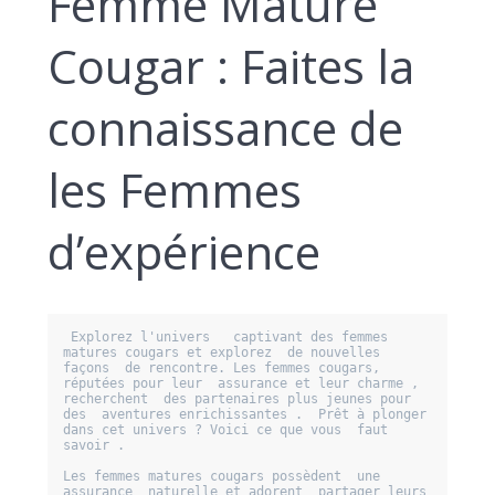
Femme Mature
Cougar : Faites la
connaissance de
les Femmes
d’expérience
 Explorez l'univers   captivant des femmes 
matures cougars et explorez  de nouvelles 
façons  de rencontre. Les femmes cougars,  
réputées pour leur  assurance et leur charme , 
recherchent  des partenaires plus jeunes pour 
des  aventures enrichissantes .  Prêt à plonger 
dans cet univers ? Voici ce que vous  faut 
savoir .

Les femmes matures cougars possèdent  une 
assurance  naturelle et adorent  partager leurs 