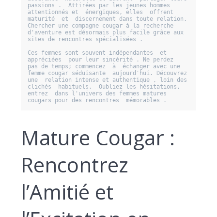
passions .  Attirées par les jeunes hommes  
attentionnés et  énergiques, elles  offrent 
maturité  et  discernement dans toute relation.  
Chercher une compagne cougar à la recherche 
d'aventure est désormais plus facile grâce aux  
sites de rencontres spécialisées .

Ces femmes sont souvent indépendantes  et 
appréciées  pour leur sincérité . Ne perdez  
pas de temps; commencez  à  échanger avec une 
femme cougar séduisante  aujourd'hui. Découvrez  
une  relation intense et authentique , loin des 
clichés  habituels.  Oubliez les hésitations, 
entrez  dans l'univers des femmes matures 
cougars pour des rencontres  mémorables .
Mature Cougar :
Rencontrez
l’Amitié et