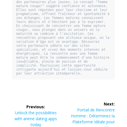
des partenaires plus jeunes. Le concept "femme 
mature cougar" suggère confiance et autonomie. 
Elles sont réputées pour leur charisme et leur 
pragmatisme, offrant fraîcheur et spontanéité à 
vos échanges. Les femmes matures connaissent 
leurs désirs et n'hésitent pas à le exprimer. 
En choisissant de rencontrer une femme mature 
cougar, vous plongez dans un univers où la 
maturité se combine à l'excitation. Ces 
rencontres proposent une alchimie unique, où la 
variation d'âge est un avantage. Découvrez 
votre partenaire idéale sur des sites 
spécialisés, et vivez des moments intenses et 
énergétiques. La rencontre avec une femme 
mature peut être le commencement d'une histoire 
inoubliable, pleine de passion et de 
complicité. Poursuivez cette opportunité 
intrigante aujourd'hui et laissez-vous séduire 
Post
Next:
Previous:
navigation
Next
Portail de Rencontre
Previous
Unlock the possibilities
post:
Homme : Déterminez la
post:
with anime dating apps
Plateforme Idéale pour
today