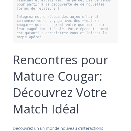
franches et excitantes. Ne perdez pas de temps 
pour partir à la découverte de de nouvelles 
formes de relations !

Intégrez notre réseau dès aujourd'hui et 
commencez votre voyage avec des **mature 
cougar** qui changeront votre quotidien par 
leur magnétisme inégalé. Votre épanouissement 
est garanti : enregistrez-vous et laissez la 
magie opérer.
Rencontres pour
Mature Cougar:
Découvrez Votre
Match Idéal
Découvrez un un monde nouveau d’interactions