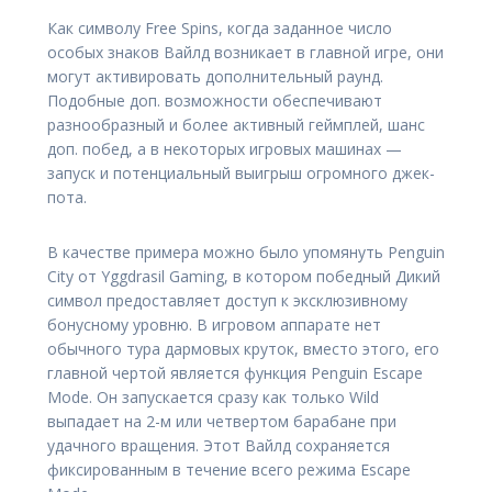
Как символу Free Spins, когда заданное число
особых знаков Вайлд возникает в главной игре, они
могут активировать дополнительный раунд.
Подобные доп. возможности обеспечивают
разнообразный и более активный геймплей, шанс
доп. побед, а в некоторых игровых машинах —
запуск и потенциальный выигрыш огромного джек-
пота.
В качестве примера можно было упомянуть Penguin
City от Yggdrasil Gaming, в котором победный Дикий
символ предоставляет доступ к эксклюзивному
бонусному уровню. В игровом аппарате нет
обычного тура дармовых круток, вместо этого, его
главной чертой является функция Penguin Escape
Mode. Он запускается сразу как только Wild
выпадает на 2-м или четвертом барабане при
удачного вращения. Этот Вайлд сохраняется
фиксированным в течение всего режима Escape