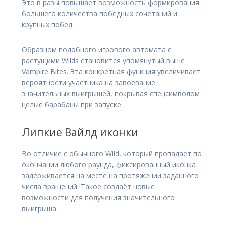
Это в разы повышает возможность формирования
большего количества победных сочетаний и
крупных побед.
Образцом подобного игрового автомата с
растущими Wilds становится упомянутый выше
Vampire Bites. Эта конкретная функция увеличивает
вероятности участника на завоевание
значительных выигрышей, покрывая спецсимволом
целые барабаны при запуске.
Липкие Вайлд иконки
Во отличие с обычного Wild, который пропадает по
окончании любого раунда, фиксированный иконка
задерживается на месте на протяжении заданного
числа вращений. Такое создаёт новые
возможности для получения значительного
выигрыша.