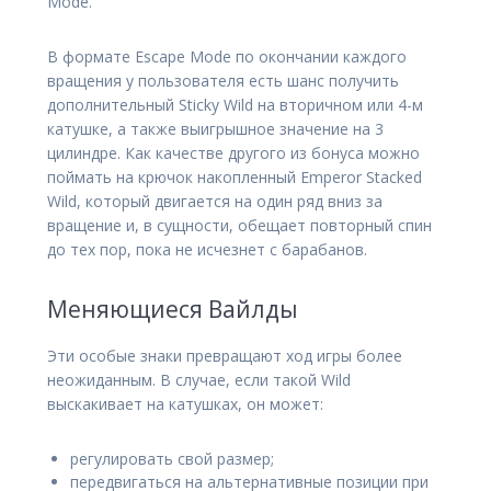
Mode.
В формате Escape Mode по окончании каждого
вращения у пользователя есть шанс получить
дополнительный Sticky Wild на вторичном или 4-м
катушке, а также выигрышное значение на 3
цилиндре. Как качестве другого из бонуса можно
поймать на крючок накопленный Emperor Stacked
Wild, который двигается на один ряд вниз за
вращение и, в сущности, обещает повторный спин
до тех пор, пока не исчезнет с барабанов.
Меняющиеся Вайлды
Эти особые знаки превращают ход игры более
неожиданным. В случае, если такой Wild
выскакивает на катушках, он может:
регулировать свой размер;
передвигаться на альтернативные позиции при