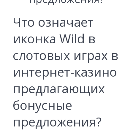
Что означает
иконка Wild в
слотовых играх в
интернет-казино
предлагающих
бонусные
предложения?