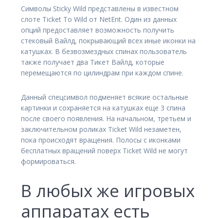
Символы Sticky Wild представлены в известном
слоте Ticket To Wild от NetEnt. Один из данных
опций предоставляет возможность получить
стековый Вайлд, покрывающий всех иные иконки на
катушках. В безвозмездных спинах пользователь
также получает два Тикет Вайлд, которые
перемещаются по цилиндрам при каждом спине.
Данный спецсимвол подменяет всякие остальные
картинки и сохраняется на катушках еще 3 спина
после своего появления. На начальном, третьем и
заключительном роликах Ticket Wild незаметен,
пока происходят вращения. Полосы с иконками
бесплатных вращений поверх Ticket Wild не могут
формироваться.
В любых же игровых
аппаратах есть