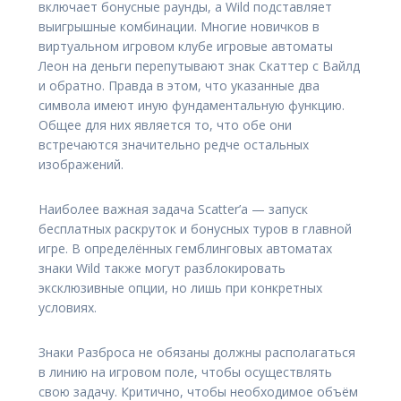
включает бонусные раунды, а Wild подставляет
выигрышные комбинации. Многие новичков в
виртуальном игровом клубе игровые автоматы
Леон на деньги перепутывают знак Скаттер с Вайлд
и обратно. Правда в этом, что указанные два
символа имеют иную фундаментальную функцию.
Общее для них является то, что обе они
встречаются значительно редче остальных
изображений.
Наиболее важная задача Scatter’а — запуск
бесплатных раскруток и бонусных туров в главной
игре. В определённых гемблинговых автоматах
знаки Wild также могут разблокировать
эксклюзивные опции, но лишь при конкретных
условиях.
Знаки Разброса не обязаны должны располагаться
в линию на игровом поле, чтобы осуществлять
свою задачу. Критично, чтобы необходимое объём