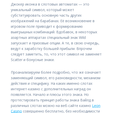
Джокер иконка в слотовых автоматах — это
уникальный символ, который может
субституировать основную часть других
изображений на барабанах. Её возникновение в
игровом поле приводит к формированию
выигрышных комбинаций. Вдобавок, в некоторых
азартных аппаратах специальный знак Wild
запускает и призовые опции. А те, в свою очередь,
ведут к заработку большей прибыли. Впрочем
следует заметить, то, что этот символ не заменяет
Scatter и бонусные знаки.
Проанализируем более подробно, что же означает
заменяющий символ, его разновидности, механизм
действия и специфику. На каких именно слотах
интернет-казино с дополнительных наград он
появляется. Начало и плюсы этого знака. Но
протестировать принцип работы знака Вайлд в
различных слотах можно на веб-сайте казино
Leon
Casino
совершенно бесплатно, без необходимости