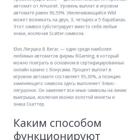
автомат от Amusnet. Уровень выплат в игровом
автомате равен 96,59%. Увеличивающийся Wild
может возникать на двух, 3, четырёх и 5 барабанах.
Этот символ субституирует вместо себя любые
знаки, исключая Scatter-символа.
Elvis Лягушка В Вегас — один среди наиболее
любимых автоматов фирмы BGaming, в который
можно поиграть в основном в сертифицированных
онлайн казино с бонусами. Процент выплат в
игровом автомате составляет 95,30%, а позицию
заменяющего символа здесь выполняет Элвис-
лягушонок. Он заменяет все иные символы на линии
выигрыша, исключая иконки золотой монеты и
знака Скаттер.
Каким способом
функционируют