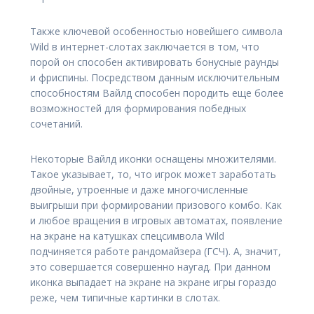
Также ключевой особенностью новейшего символа
Wild в интернет-слотах заключается в том, что
порой он способен активировать бонусные раунды
и фриспины. Посредством данным исключительным
способностям Вайлд способен породить еще более
возможностей для формирования победных
сочетаний.
Некоторые Вайлд иконки оснащены множителями.
Такое указывает, то, что игрок может заработать
двойные, утроенные и даже многочисленные
выигрыши при формировании призового комбо. Как
и любое вращения в игровых автоматах, появление
на экране на катушках спецсимвола Wild
подчиняется работе рандомайзера (ГСЧ). А, значит,
это совершается совершенно наугад. При данном
иконка выпадает на экране на экране игры гораздо
реже, чем типичные картинки в слотах.