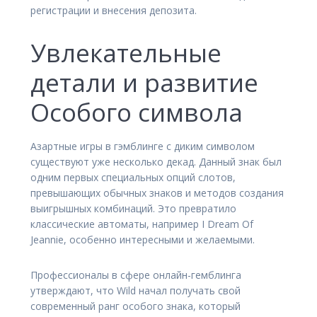
регистрации и внесения депозита.
Увлекательные
детали и развитие
Особого символа
Азартные игры в гэмблинге с диким символом
существуют уже несколько декад. Данный знак был
одним первых специальных опций слотов,
превышающих обычных знаков и методов создания
выигрышных комбинаций. Это превратило
классические автоматы, например I Dream Of
Jeannie, особенно интересными и желаемыми.
Профессионалы в сфере онлайн-гемблинга
утверждают, что Wild начал получать свой
современный ранг особого знака, который