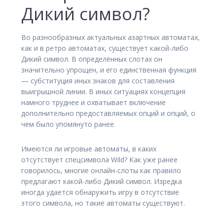
Дикий символ?
Во разнообразных актуальных азартных автоматах,
как и в ретро автоматах, существует какой-либо
Дикий символ. В определённых слотах он
значительно упрощен, и его единственная функция
— субституция иных знаков для составления
выигрышной линии. В иных ситуациях концепция
намного труднее и охватывает включение
дополнительно предоставляемых опций и опций, о
чем было упомянуто ранее.
Имеются ли игровые автоматы, в каких
отсутствует спецсимвола Wild? Как уже ранее
говорилось, многие онлайн-слоты как правило
предлагают какой-либо Дикий символ. Изредка
иногда удается обнаружить игру в отсутствие
этого символа, но такие автоматы существуют.