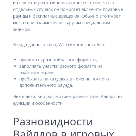
интернет-играх казино выражается в том, что в
отдельных случаях он помогает включить призовые
раунды и бесплатные вращения. Обычно это имеет
место при взаимосвязи с другим специальным
значком.
В вида данного типа, Wild символ способен:
принимать разнообразные форматы;
заполнять участки разного формата на
азартном экране;
пребывать на катушках в течение полного
дополнительного раунда.
Ниже детально рассмотрим разные типы Вайлда, их
функции и особенности.
Разновидности
Вайлдов в игровых