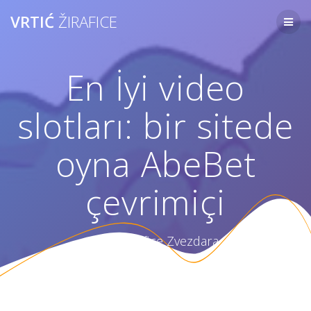
Skip
VRTIĆ
ŽIRAFICE
to
content
En İyi video
slotları: bir sitede
oyna AbeBet
çevrimiçi
Vrtić Žirafice Zvezdara