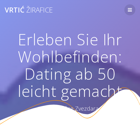
Skip
VRTIĆ
ŽIRAFICE
to
content
Erleben Sie Ihr
Wohlbefinden:
Dating ab 50
leicht gemacht
Vrtić Žirafice Zvezdara