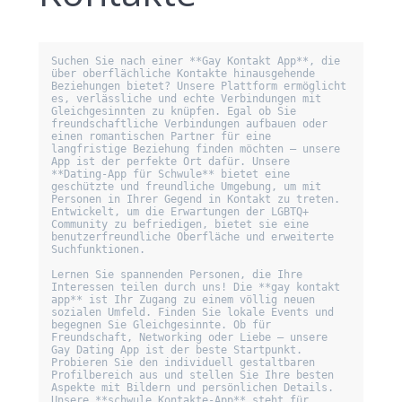
Suchen Sie nach einer **Gay Kontakt App**, die 
über oberflächliche Kontakte hinausgehende 
Beziehungen bietet? Unsere Plattform ermöglicht 
es, verlässliche und echte Verbindungen mit 
Gleichgesinnten zu knüpfen. Egal ob Sie 
freundschaftliche Verbindungen aufbauen oder 
einen romantischen Partner für eine 
langfristige Beziehung finden möchten – unsere 
App ist der perfekte Ort dafür. Unsere 
**Dating-App für Schwule** bietet eine 
geschützte und freundliche Umgebung, um mit 
Personen in Ihrer Gegend in Kontakt zu treten. 
Entwickelt, um die Erwartungen der LGBTQ+ 
Community zu befriedigen, bietet sie eine 
benutzerfreundliche Oberfläche und erweiterte 
Suchfunktionen.

Lernen Sie spannenden Personen, die Ihre 
Interessen teilen durch uns! Die **gay kontakt 
app** ist Ihr Zugang zu einem völlig neuen 
sozialen Umfeld. Finden Sie lokale Events und 
begegnen Sie Gleichgesinnte. Ob für 
Freundschaft, Networking oder Liebe – unsere 
Gay Dating App ist der beste Startpunkt. 
Probieren Sie den individuell gestaltbaren 
Profilbereich aus und stellen Sie Ihre besten 
Aspekte mit Bildern und persönlichen Details. 
Unsere **schwule Kontakte-App** steht für 