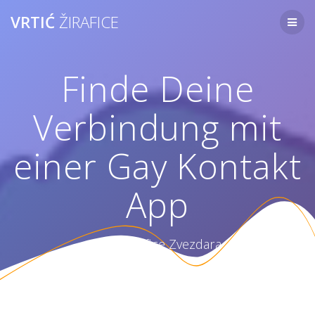
Skip
VRTIĆ
ŽIRAFICE
to
content
Finde Deine
Verbindung mit
einer Gay Kontakt
App
Vrtić Žirafice Zvezdara