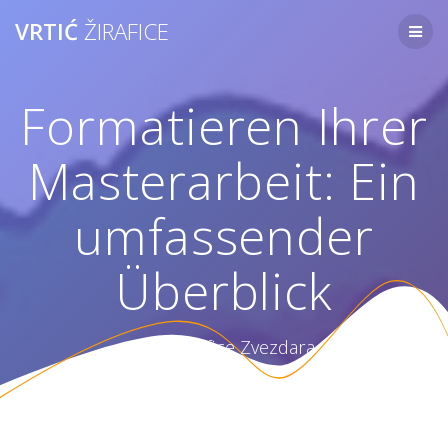
Skip
VRTIĆ
ŽIRAFICE
to
content
Formatieren Ihrer
Masterarbeit: Ein
umfassender
Überblick
Vrtić Žirafice Zvezdara