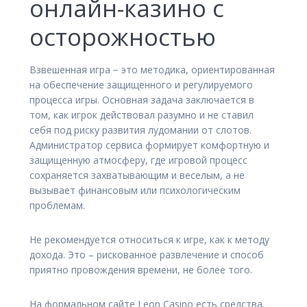
онлайн-казино с
осторожностью
Взвешенная игра − это методика, ориентированная
на обеспечение защищенного и регулируемого
процесса игры. Основная задача заключается в
том, как игрок действовал разумно и не ставил
себя под риску развития лудомании от слотов.
Администратор сервиса формирует комфортную и
защищенную атмосферу, где игровой процесс
сохраняется захватывающим и веселым, а не
вызывает финансовым или психологическим
проблемам.
Не рекомендуется относиться к игре, как к методу
дохода. Это – рискованное развлечение и способ
приятно провождения времени, не более того.
На формальном сайте Leon Casino есть средства,