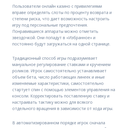
Пользователи онлайн казино с привилегиями
вправе определять слоты по проценту возврата и
степени риска, что дает возможность настроить
игру под персональные предпочтения.
Понравившиеся аппараты можно отметить
звездочкой. Они попадут в «Избранное» и
постоянно будут загружаться на одной странице.
Традиционный способ игры подразумевает
мануальное регулирование ставками и кручением
роликов. Игрок самостоятельно устанавливает
объем бета, число работающих линеек и иные
изменяемые характеристики, самостоятельно
стартует спин с помощью элементов управления на
консоли. Корректировать поставленную ставку и
настраивать тактику можно для всякого
отдельного вращения в зависимости от хода игры.
В автоматизированном порядке игрок сначала