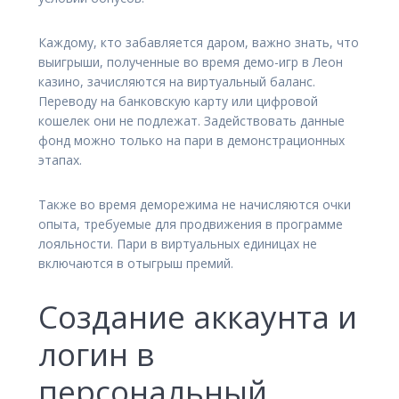
Каждому, кто забавляется даром, важно знать, что
выигрыши, полученные во время демо-игр в Леон
казино, зачисляются на виртуальный баланс.
Переводу на банковскую карту или цифровой
кошелек они не подлежат. Задействовать данные
фонд можно только на пари в демонстрационных
этапах.
Также во время деморежима не начисляются очки
опыта, требуемые для продвижения в программе
лояльности. Пари в виртуальных единицах не
включаются в отыгрыш премий.
Создание аккаунта и
логин в
персональный