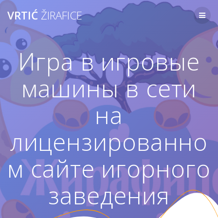
Skip
VRTIĆ
ŽIRAFICE
to
content
Игра в игровые
машины в сети
на
лицензированно
м сайте игорного
заведения