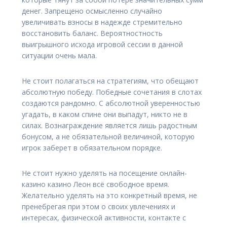
денег. Запрещено осмысленно случайно
увеличивать взносы в надежде стремительно
восстановить баланс. Вероятностность
выигрышного исхода игровой сессии в данной
ситуации очень мала.
Не стоит полагаться на стратегиям, что обещают
абсолютную победу. Победные сочетания в слотах
создаются рандомно. С абсолютной уверенностью
угадать, в каком спине они выпадут, никто не в
силах. Вознаграждение является лишь радостным
бонусом, а не обязательной величиной, которую
игрок заберет в обязательном порядке.
Не стоит нужно уделять на посещение онлайн-
казино казино Леон всё свободное время.
Желательно уделять на это конкретный время, не
пренебрегая при этом о своих увлечениях и
интересах, физической активности, контакте с