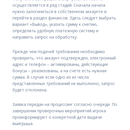
осуществляется в ряд стадий. Сначала начала
нужно залогиниться в собственном аккаунте и
перейти в раздел финансов. Здесь следует выбрать
вариант «Вывод», указать сумму к снятию,
определить удобную платежную систему и
направить запрос на обработку.
Прежде чем подачей требования необходимо
проверить, что аккаунт подтвержден, электронный
адрес и телефон – активированы, действующие
бонусы – реализованы, а на счете есть нужная
сумма. В случае если одно из из числа
представленных требований не выполнено, запрос
будет отклонена.
Заявка передан на процессинг согласно очереди. По
завершении проверочных мероприятий игрока
проинформируют о конкретной дате выдачи
выигрыша.