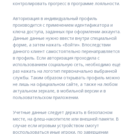
контролировать прогресс в программе лояльности.
Авторизация в индивидуальный профиль
производится с применением идентификатора и
ключа доступа, заданных при оформлении аккаунта.
Данные данные нужно ввести внутри специальной
форме, а затем нажать «Войти». Впоследствии
данного клиент самостоятельно перенаправляется
в профиль. Если авторизация проходила с
использованием социальную сеть, необходимо ещё
раз нажать на логотип первоначально выбранной
службы. Таким образом открывать профиль можно
не лишь на официальном сайте, а также на любом
актуальном зеркале, в мобильной версии и в
пользовательском приложении.
Учетные данные следует держать в безопасном
месте, на флеш-накопителе или внешней памяти. В
случае если игровым устройством смогут
воспользоваться иные игроки, по завершении