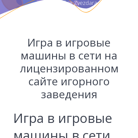
Vrtić Žirafice Zvezdara
Игра в игровые
машины в сети на
лицензированном
сайте игорного
заведения
Игра в игровые
машины в сети