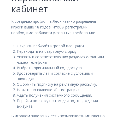
кабинет
К созданию профиля в Леон казино разрешены
игроки выше 18 годов. Чтобы регистрации
необходимо соблюсти указанные требования:
Открыть веб-сайт игровой площадки.
Переходить на стартовую форму.
Указать в соответствующих разделах e-mail или
номер телефона.
Выбрать оригинальный код доступа.
Удостоверить лет и согласие с условиями
площадки.
Оформить подписку на рекламную рассылку.
Нажать по клавише «Регистрация».
Ждать получения системного сообщения.
Перейти по линку в этом для подтверждения
аккаунта.
В игорном заведении есть возможность мгновенно