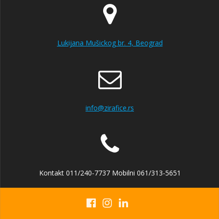
Lukijana Mušickog br. 4, Beograd
info@zirafice.rs
Kontakt 011/240-7737 Mobilni 061/313-5651