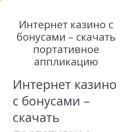
Интернет казино с
бонусами – скачать
портативное
аппликацию
Интернет казино
с бонусами –
скачать