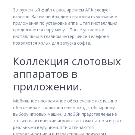
Загруженный файл с расширением APK следует
извлечь. Затем необходимо выполнять указаниям
приложения по установке аппа. Этап инсталляции
продолжается пару минут. После установки
инсталляции в главном интерфейсе телефона
появляется ярлык для запуска софта.
Коллекция слотовых
аппаратов в
приложении.
Мобильное программное обеспечение икс казино
обеспечивает пользователям вход к обширному
выбору игровых машин. В лобби представлены не
только классические игровые автоматы, но и игры с
реальными ведущими. Эти отличаются
натуральностью и интерактивным подходом.