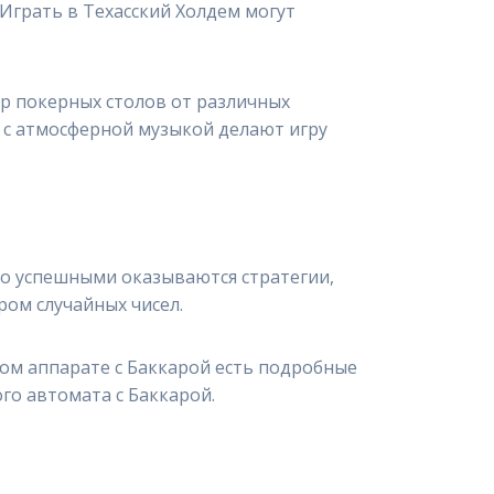
Играть в Техасский Холдем могут
ор покерных столов от различных
и с атмосферной музыкой делают игру
его успешными оказываются стратегии,
ом случайных чисел.
дом аппарате с Баккарой есть подробные
о автомата с Баккарой.