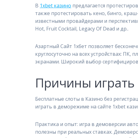
В
1xbet казино
предлагается протестиров
также протестировать кено, бинго, краш
известными провайдерами и перспективным
Hot, Fruit Cocktail, Legacy Of Dead и др..
Азартный Сайт 1хбет позволяет бесконе
круглосуточно на всех устройствах: ПК,
экранами. Широкий выбор сертифицирова
Причины играть 
Бесплатные слоты в Казино без регистра
играть в деморежиме на сайте 1xbet кази
Практика и опыт: игра в демоверсии ав
полезны при реальных ставках. Демоверс