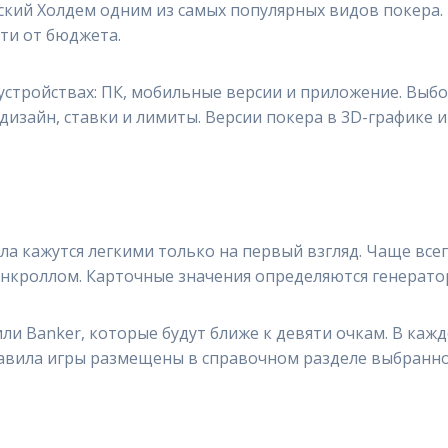
ский Холдем одним из самых популярных видов покера. 
ти от бюджета.
х устройствах: ПК, мобильные версии и приложение. Выб
дизайн, ставки и лимиты. Версии покера в 3D-графике 
ила кажутся легкими только на первый взгляд. Чаще вс
нкроллом. Карточные значения определяются генератор
или Banker, которые будут ближе к девяти очкам. В каж
авила игры размещены в справочном разделе выбранног