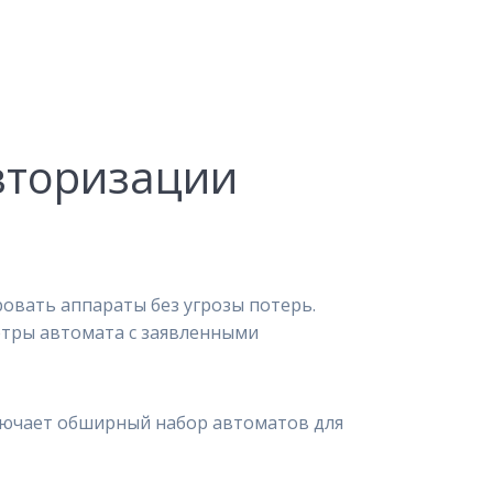
авторизации
овать аппараты без угрозы потерь.
тры автомата с заявленными
ключает обширный набор автоматов для