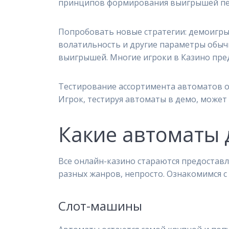
принципов формирования выигрышей пер
Попробовать новые стратегии: демоигры
волатильность и другие параметры обычн
выигрышей. Многие игроки в Казино пре
Тестирование ассортимента автоматов о
Игрок, тестируя автоматы в демо, может п
Какие автоматы 
Все онлайн-казино стараются предоставля
разных жанров, непросто. Ознакомимся с
Слот-машины