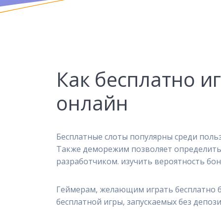
Как бесплатно и
онлайн
Бесплатные слоты популярны среди польз
Также деморежим позволяет определить
разработчиком. изучить вероятность бон
Геймерам, желающим играть бесплатно б
бесплатной игры, запускаемых без депози