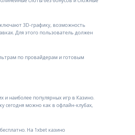
нолинейные слоты без бонусов и сложные
включают 3D-графику, возможность
авках. Для этого пользователь должен
фильтрам по провайдерам и готовым
х и наиболее популярных игр в Казино.
у сегодня можно как в офлайн-клубах,
есплатно. На 1xbet казино