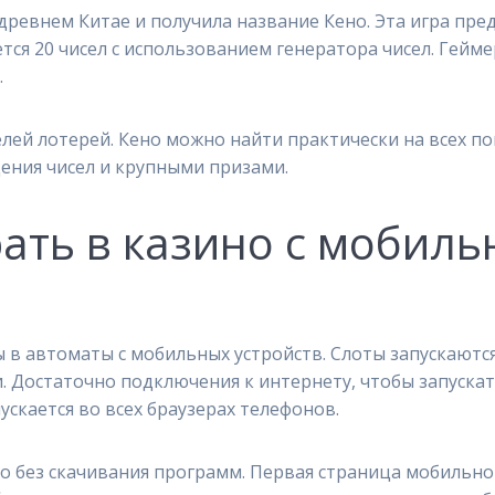
древнем Китае и получила название Кено. Эта игра пред
ется 20 чисел с использованием генератора чисел. Гейм
.
елей лотерей. Кено можно найти практически на всех по
ения чисел и крупными призами.
ать в казино с мобиль
ы в автоматы с мобильных устройств. Слоты запускаютс
. Достаточно подключения к интернету, чтобы запускат
ускается во всех браузерах телефонов.
о без скачивания программ. Первая страница мобильно