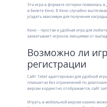
Эта игра в формате лотереи появилась в 
в билете Кено. В Кено случайно вытягива
угадать максимум для получения награды
Кено – простая и удобная игра для любит
захватывает игроков эмоциями от выпад
Возможно ли игр
регистрации
Сайт 1xbet адаптирован для удобной игр
планшетах без ограничений по диагонали
версии корректно отображается, сайт зап
Играть в мобильной версии казино можн