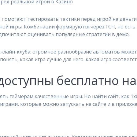
ед реальной игрой в Казино.
 помогают тестировать тактики перед игрой на деньги
ой игры. Комбинации формируются через ГСЧ, но есть 
дпочитают оценивать популярные стратегии в демо.
нлайн-клуба: огромное разнообразие автоматов может 
онять, какая игра лучше для него. какая игра соответств
доступны бесплатно на 
ть геймерам качественные игры. Но найти сайт, как 1х
 играми, которые можно запускать на сайте и в приложе