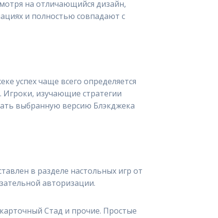
смотря на отличающийся дизайн,
иациях и полностью совпадают с
еке успех чаще всего определяется
. Игроки, изучающие стратегии
ытать выбранную версию Блэкджека
ставлен в разделе настольных игр от
язательной авторизации.
икарточный Стад и прочие. Простые