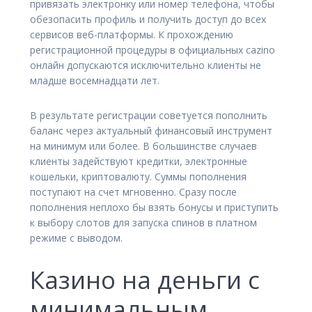
привязать электронку или номер телефона, чтобы
обезопасить профиль и получить доступ до всех
сервисов веб-платформы. К прохождению
регистрационной процедуры в официальных cazino
онлайн допускаются исключительно клиенты не
младше восемнадцати лет.
В результате регистрации советуется пополнить
баланс через актуальный финансовый инструмент
на минимум или более. В большинстве случаев
клиенты задействуют кредитки, электронные
кошельки, криптовалюту. Суммы пополнения
поступают на счет мгновенно. Сразу после
пополнения неплохо бы взять бонусы и приступить
к выбору слотов для запуска спинов в платном
режиме с выводом.
Казино на деньги с
минимальным