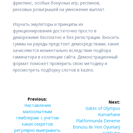
фриспинс, особых бонусных игр, респинов,
рисковых розыгрышей на умножение выплат.
Изучать эмуляторы и принципы их
функционирования достаточно просто в
деморежиме бесплатно и без регистрации. Вносить
суммы на раунды предстоит демосредствами, какие
зачисляются моментально вследствие подбора
гаминатора в коллекции сайта. Демонстрационный
формат поможет проверить свою методику и
просмотреть подборку слотов в kazino.
Post
Previous:
Next:
navigation
Previous
Наставления
Next
Gates of Olympus
post:
малоопытным
post:
Kumarhane
гемблерам: с учетом
Platformunda Deneme
каких секретов
Bonusu ile Yeni Oyunlarý
регулярно выигрывать