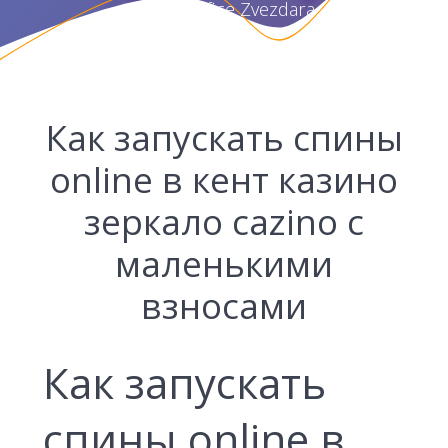
Vrtić Žirafice Zvezdara
Как запускать спины
online в кент казино
зеркало cazino с
маленькими
взносами
Как запускать
спины online в