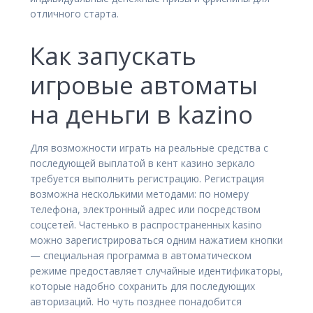
отличного старта.
Как запускать
игровые автоматы
на деньги в kazino
Для возможности играть на реальные средства с
последующей выплатой в кент казино зеркало
требуется выполнить регистрацию. Регистрация
возможна несколькими методами: по номеру
телефона, электронный адрес или посредством
соцсетей. Частенько в распространенных kasino
можно зарегистрироваться одним нажатием кнопки
— специальная программа в автоматическом
режиме предоставляет случайные идентификаторы,
которые надобно сохранить для последующих
авторизаций. Но чуть позднее понадобится