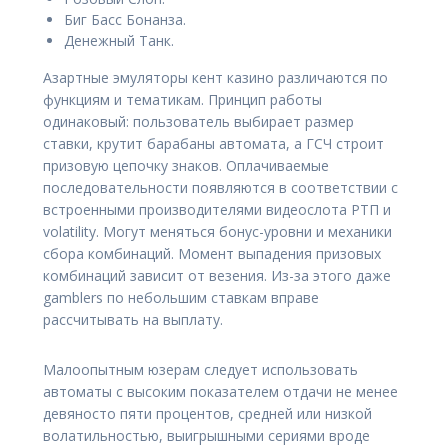
Биг Басс Бонанза.
Денежный Танк.
Азартные эмуляторы кент казино различаются по
функциям и тематикам. Принцип работы
одинаковый: пользователь выбирает размер
ставки, крутит барабаны автомата, а ГСЧ строит
призовую цепочку знаков. Оплачиваемые
последовательности появляются в соответствии с
встроенными производителями видеослота РТП и
volatility. Могут меняться бонус-уровни и механики
сбора комбинаций. Момент выпадения призовых
комбинаций зависит от везения. Из-за этого даже
gamblers по небольшим ставкам вправе
рассчитывать на выплату.
Малоопытным юзерам следует использовать
автоматы с высоким показателем отдачи не менее
девяносто пяти процентов, средней или низкой
волатильностью, выигрышными сериями вроде