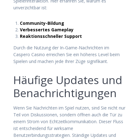
Spielerinteraktion. Hier erfahren Sie, warum es
unverzichtbar ist:
Community-Bildung
Verbessertes Gameplay
Reaktionsschneller Support
Durch die Nutzung der In-Game-Nachrichten im
Caspero Casino erreichen Sie ein höheres Level beim
Spielen und machen jede Ihrer Züge signifikant.
Häufige Updates und
Benachrichtigungen
Wenn Sie Nachrichten im Spiel nutzen, sind Sie nicht nur
Teil von Diskussionen, sondern öffnen auch die Tür zu
einem Strom von Echtzeitkommunikation. Dieser Fluss
ist entscheidend für wirksame
Benutzerbindungsstrategien. Ständige Updates und