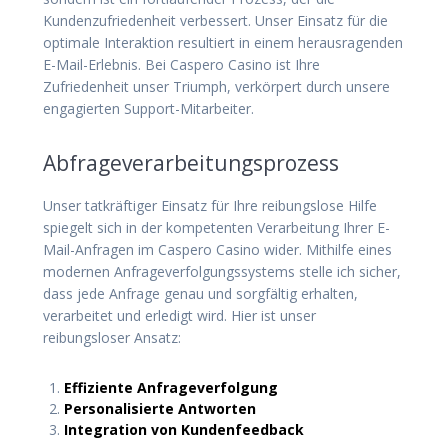
Kundenzufriedenheit verbessert. Unser Einsatz für die
optimale Interaktion resultiert in einem herausragenden
E-Mail-Erlebnis. Bei Caspero Casino ist Ihre
Zufriedenheit unser Triumph, verkörpert durch unsere
engagierten Support-Mitarbeiter.
Abfrageverarbeitungsprozess
Unser tatkräftiger Einsatz für Ihre reibungslose Hilfe
spiegelt sich in der kompetenten Verarbeitung Ihrer E-
Mail-Anfragen im Caspero Casino wider. Mithilfe eines
modernen Anfrageverfolgungssystems stelle ich sicher,
dass jede Anfrage genau und sorgfältig erhalten,
verarbeitet und erledigt wird. Hier ist unser
reibungsloser Ansatz:
Effiziente Anfrageverfolgung
Personalisierte Antworten
Integration von Kundenfeedback