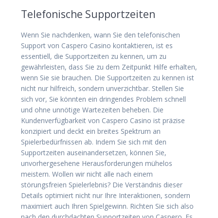
Telefonische Supportzeiten
Wenn Sie nachdenken, wann Sie den telefonischen
Support von Caspero Casino kontaktieren, ist es
essentiell, die Supportzeiten zu kennen, um zu
gewährleisten, dass Sie zu dem Zeitpunkt Hilfe erhalten,
wenn Sie sie brauchen. Die Supportzeiten zu kennen ist
nicht nur hilfreich, sondern unverzichtbar. Stellen Sie
sich vor, Sie könnten ein dringendes Problem schnell
und ohne unnötige Wartezeiten beheben. Die
Kundenverfügbarkeit von Caspero Casino ist präzise
konzipiert und deckt ein breites Spektrum an
Spielerbedürfnissen ab. Indem Sie sich mit den
Supportzeiten auseinandersetzen, können Sie,
unvorhergesehene Herausforderungen mühelos
meistern. Wollen wir nicht alle nach einem
störungsfreien Spielerlebnis? Die Verständnis dieser
Details optimiert nicht nur Ihre Interaktionen, sondern
maximiert auch Ihren Spielgewinn. Richten Sie sich also
nach den durchdachten Supportzeiten von Caspero. Es