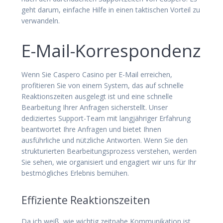
geht darum, einfache Hilfe in einen taktischen Vorteil zu
verwandeln.
E-Mail-Korrespondenz
Wenn Sie Caspero Casino per E-Mail erreichen,
profitieren Sie von einem System, das auf schnelle
Reaktionszeiten ausgelegt ist und eine schnelle
Bearbeitung Ihrer Anfragen sicherstellt. Unser
dediziertes Support-Team mit langjähriger Erfahrung
beantwortet Ihre Anfragen und bietet Ihnen
ausführliche und nützliche Antworten. Wenn Sie den
strukturierten Bearbeitungsprozess verstehen, werden
Sie sehen, wie organisiert und engagiert wir uns für Ihr
bestmögliches Erlebnis bemühen.
Effiziente Reaktionszeiten
Da ich weiß, wie wichtig zeitnahe Kommunikation ist,