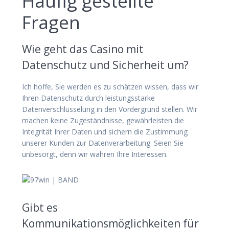
Häufig gestellte
Fragen
Wie geht das Casino mit
Datenschutz und Sicherheit um?
Ich hoffe, Sie werden es zu schätzen wissen, dass wir
Ihren Datenschutz durch leistungsstarke
Datenverschlüsselung in den Vordergrund stellen. Wir
machen keine Zugeständnisse, gewährleisten die
Integrität Ihrer Daten und sichern die Zustimmung
unserer Kunden zur Datenverarbeitung. Seien Sie
unbesorgt, denn wir wahren Ihre Interessen.
Gibt es
Kommunikationsmöglichkeiten für