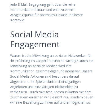
Jede E-Mail-Begegnung geht über die reine
Kommunikation hinaus und wird zu einem
Ausgangspunkt für optimales Einsatz und beste
Kontrolle.
Social Media
Engagement
Warum ist die Mitwirkung an sozialen Netzwerken für
Ihr Erfahrung im Caspero Casino so wichtig? Durch die
Mitwirkung an sozialen Medien wird Ihre
Kommunikation geschmeidiger und intensiver. Unsere
Social Media Aktionen sind besonders darauf
abgestimmt, Ihr Spielerlebnis mit einzigartigen
Angeboten und einzigartigen Blickwinkeln zu
verbessern. Durch taktische Kommunikation mit dem
Zuschauern erreichen wir Sie nicht nur, sondern bauen
wir eine Beziehung zu Ihnen auf und ermöglichen so