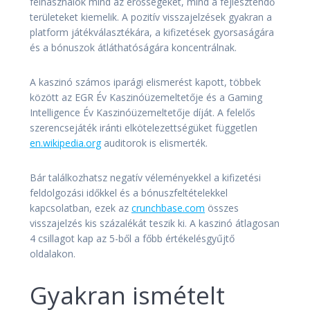
felhasználók mind az erősségeket, mind a fejlesztendő
területeket kiemelik. A pozitív visszajelzések gyakran a
platform játékválasztékára, a kifizetések gyorsaságára
és a bónuszok átláthatóságára koncentrálnak.
A kaszinó számos iparági elismerést kapott, többek
között az EGR Év Kaszinóüzemeltetője és a Gaming
Intelligence Év Kaszinóüzemeltetője díját. A felelős
szerencsejáték iránti elkötelezettségüket független
en.wikipedia.org
auditorok is elismerték.
Bár találkozhatsz negatív véleményekkel a kifizetési
feldolgozási időkkel és a bónuszfeltételekkel
kapcsolatban, ezek az
crunchbase.com
összes
visszajelzés kis százalékát teszik ki. A kaszinó átlagosan
4 csillagot kap az 5-ből a főbb értékelésgyűjtő
oldalakon.
Gyakran ismételt