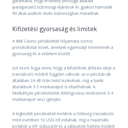
garantálva, hogy érzékeny pénzügyi adataid
iparágvezető biztonsági eljárások és gyakori harmadik
fél általi auditok révén biztonságban maradnak.
Kifizetési gyorsaság és limitek
A 888 Casino pénzkivételi folyamata szoros
protokollokat követ, amelyek egyensúlyt teremtenek a
gyorsaság és a védelem között.
Azt észre fogja venni, hogy a kifizetések átfutási ideje a
tranzakciós módtól függően változik: az e-pénztárcák
általában 24-48 órán belül lezárulnak, míg a banki
átutalások 3-5 munkanapot is eltarthatnak. A
hitelkártyás pénzkivételek feldolgozása rendszerint 3-4
munkanapot vesz igénybe.
A legkisebb pénzkivételi korlátok a többség tranzakciós
mód esetében 10 USD-től indulnak, míg a maximális
korlátok a VIP státusztól és a választott fizetési módtól