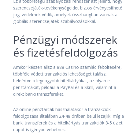
Ez a többrétegű szabályozási rendszer azt jelenti, hogy
szerencsejáték-tevékenységeidet biztos érvényesíthető
jogi védelmek védik, amelyek összhangban vannak a
globális szerencsejáték-szabályozásokkal.
Pénzügyi módszerek
és fizetésfeldolgozás
Amikor készen állsz a 888 Casino számlád feltöltésére,
többféle védett tranzakciós lehetőséget találsz,
beleértve a legnagyobb hitelkártyákat, az olyan e-
pénztárcákat, például a PayPal és a Skrill, valamint a
direkt banki transzfereket.
Az online pénztárcák használatakor a tranzakciók
feldolgozása általában 24-48 órában belül lezajlik, míg a
banki transzferek és a hitelkártyás tranzakciók 3-5 üzleti
napot is igénybe vehetnek.