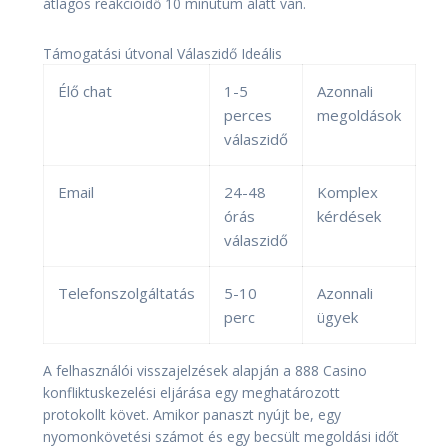
átlagos reakcióidő 10 minutum alatt van.
Támogatási útvonal Válaszidő Ideális
Élő chat
1-5
Azonnali
perces
megoldások
válaszidő
Email
24-48
Komplex
órás
kérdések
válaszidő
Telefonszolgáltatás
5-10
Azonnali
perc
ügyek
A felhasználói visszajelzések alapján a 888 Casino
konfliktuskezelési eljárása egy meghatározott
protokollt követ. Amikor panaszt nyújt be, egy
nyomonkövetési számot és egy becsült megoldási időt