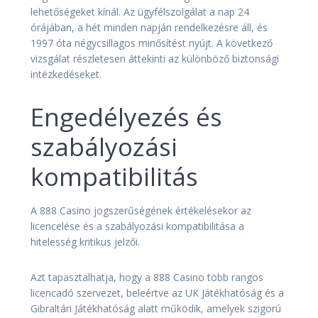
lehetőségeket kínál. Az ügyfélszolgálat a nap 24
órájában, a hét minden napján rendelkezésre áll, és
1997 óta négycsillagos minősítést nyújt. A következő
vizsgálat részletesen áttekinti az különböző biztonsági
intézkedéseket.
Engedélyezés és
szabályozási
kompatibilitás
A 888 Casino jogszerűségének értékelésekor az
licencelése és a szabályozási kompatibilitása a
hitelesség kritikus jelzői.
Azt tapasztalhatja, hogy a 888 Casino több rangos
licencadó szervezet, beleértve az UK Játékhatóság és a
Gibraltári Játékhatóság alatt működik, amelyek szigorú