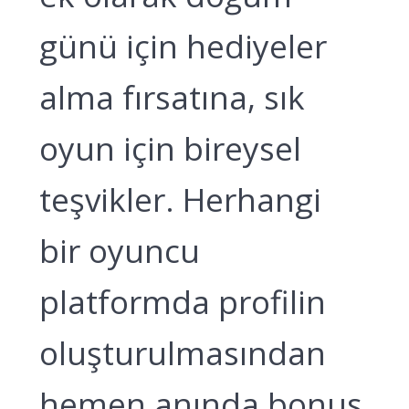
günü için hediyeler
alma fırsatına, sık
oyun için bireysel
teşvikler. Herhangi
bir oyuncu
platformda profilin
oluşturulmasından
hemen anında bonus