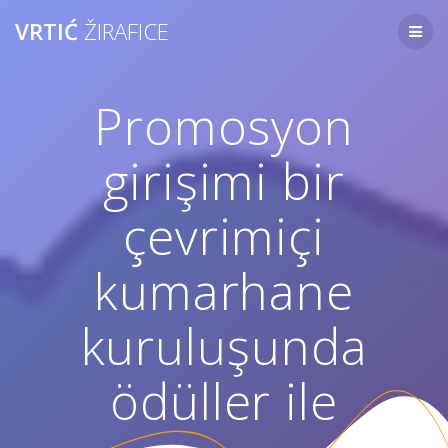
Skip
VRTIĆ
ŽIRAFICE
to
content
Promosyon
girişimi bir
çevrimiçi
kumarhane
kuruluşunda
ödüller ile