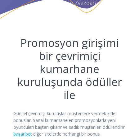
Vrtić Žirafice Zvezdara
Promosyon girişimi
bir çevrimiçi
kumarhane
kuruluşunda ödüller
ile
Güncel çevrimiçi kuruluşlar müşterilere vermek kitle
bonuslar. Sanal kumarhaneleri promosyonlarla yeni
oyuncuları baştan çıkarır ve sadık müşterileri ödüllendirir.
başarıbet
diğer sitelerde herhangi bir bonus