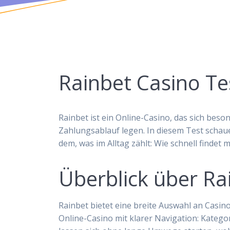
Rainbet Casino Te
Rainbet ist ein Online-Casino, das sich beso
Zahlungsablauf legen. In diesem Test schau
dem, was im Alltag zählt: Wie schnell findet 
Überblick über Ra
Rainbet bietet eine breite Auswahl an Casino
Online-Casino mit klarer Navigation: Kategor