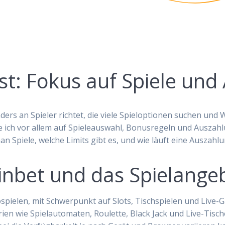
st: Fokus auf Spiele un
nders an Spieler richtet, die viele Spieloptionen suchen und
e ich vor allem auf Spieleauswahl, Bonusregeln und Auszahl
man Spiele, welche Limits gibt es, und wie läuft eine Auszahl
inbet und das Spielange
spielen, mit Schwerpunkt auf Slots, Tischspielen und Live-G
ien wie Spielautomaten, Roulette, Black Jack und Live-Tische