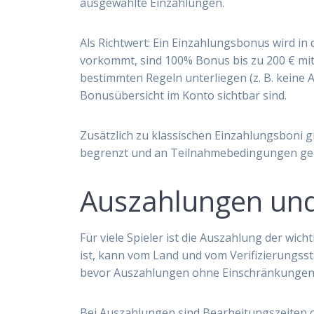
ausgewählte Einzahlungen.
Als Richtwert: Ein Einzahlungsbonus wird in 
vorkommt, sind 100% Bonus bis zu 200 € mi
bestimmten Regeln unterliegen (z. B. keine 
Bonusübersicht im Konto sichtbar sind.
Zusätzlich zu klassischen Einzahlungsboni gi
begrenzt und an Teilnahmebedingungen g
Auszahlungen und 
Für viele Spieler ist die Auszahlung der wi
ist, kann vom Land und vom Verifizierungsst
bevor Auszahlungen ohne Einschränkungen 
Bei Auszahlungen sind Bearbeitungszeiten of