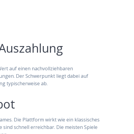
d Auszahlung
 Wert auf einen nachvollziehbaren
ungen. Der Schwerpunkt liegt dabei auf
ung typischerweise ab.
bot
ames. Die Plattform wirkt wie ein klassisches
 sind schnell erreichbar. Die meisten Spiele