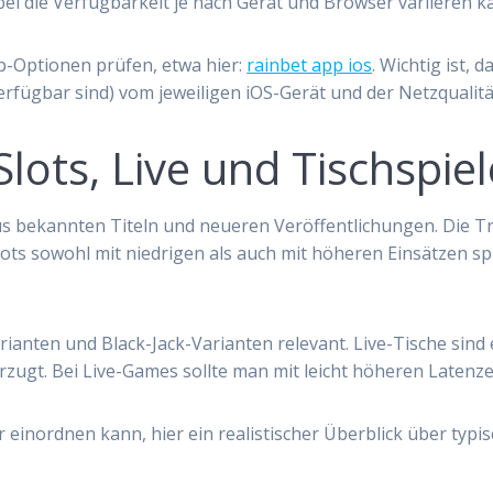
ei die Verfügbarkeit je nach Gerät und Browser variieren k
p-Optionen prüfen, etwa hier:
rainbet app ios
. Wichtig ist, 
rfügbar sind) vom jeweiligen iOS-Gerät und der Netzqualit
lots, Live und Tischspiel
us bekannten Titeln und neueren Veröffentlichungen. Die Tr
e Slots sowohl mit niedrigen als auch mit höheren Einsätzen 
rianten und Black-Jack-Varianten relevant. Live-Tische sin
ugt. Bei Live-Games sollte man mit leicht höheren Latenzen
 einordnen kann, hier ein realistischer Überblick über typi