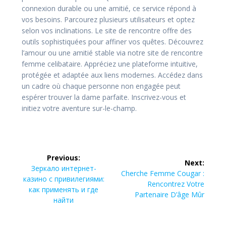
connexion durable ou une amitié, ce service répond à
vos besoins. Parcourez plusieurs utilisateurs et optez
selon vos inclinations. Le site de rencontre offre des
outils sophistiquées pour affiner vos quêtes. Découvrez
l’amour ou une amitié stable via notre site de rencontre
femme celibataire. Appréciez une plateforme intuitive,
protégée et adaptée aux liens modernes. Accédez dans
un cadre où chaque personne non engagée peut
espérer trouver la dame parfaite. Inscrivez-vous et
initiez votre aventure sur-le-champ.
Post
Previous:
Next:
navigation
Previous
Зеркало интернет-
Next
Cherche Femme Cougar :
post:
казино с привилегиями:
post:
Rencontrez Votre
как применять и где
Partenaire D’âge Mûr
найти