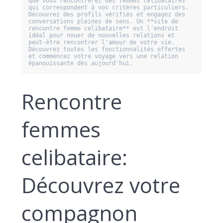
que vous rencontrerez des femmes célibataires 
qui correspondent à vos critères particuliers. 
Découvrez des profils vérifiés et engagez des 
conversations pleines de sens. Un **site de 
rencontre femme celibataire** est l'endroit 
idéal pour nouer de nouvelles relations et 
peut-être rencontrer l'amour de votre vie. 
Découvrez toutes les fonctionnalités offertes 
et commencez votre voyage vers une relation 
épanouissante dès aujourd'hui.
Rencontre
femmes
celibataire:
Découvrez votre
compagnon