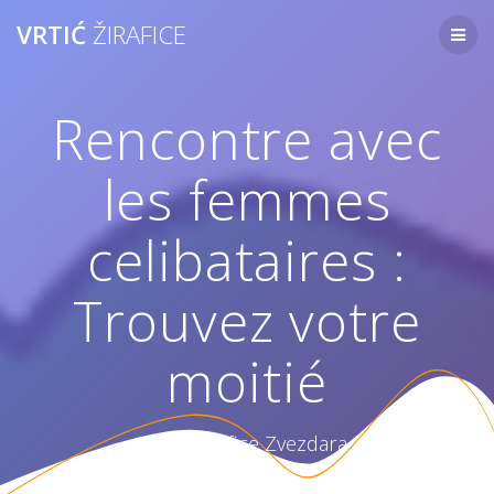
Skip
VRTIĆ
ŽIRAFICE
to
content
Rencontre avec
les femmes
celibataires :
Trouvez votre
moitié
Vrtić Žirafice Zvezdara