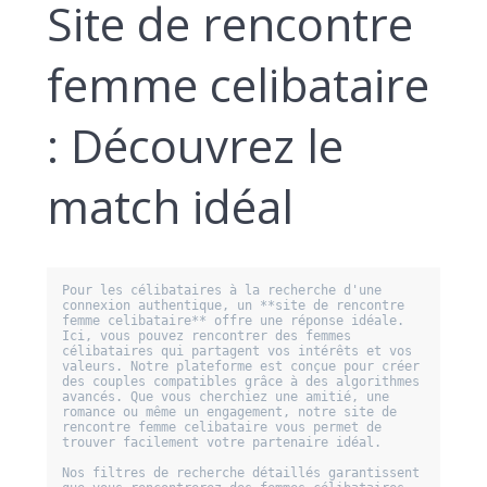
Site de rencontre
femme celibataire
: Découvrez le
match idéal
Pour les célibataires à la recherche d'une 
connexion authentique, un **site de rencontre 
femme celibataire** offre une réponse idéale. 
Ici, vous pouvez rencontrer des femmes 
célibataires qui partagent vos intérêts et vos 
valeurs. Notre plateforme est conçue pour créer 
des couples compatibles grâce à des algorithmes 
avancés. Que vous cherchiez une amitié, une 
romance ou même un engagement, notre site de 
rencontre femme celibataire vous permet de 
trouver facilement votre partenaire idéal.

Nos filtres de recherche détaillés garantissent 