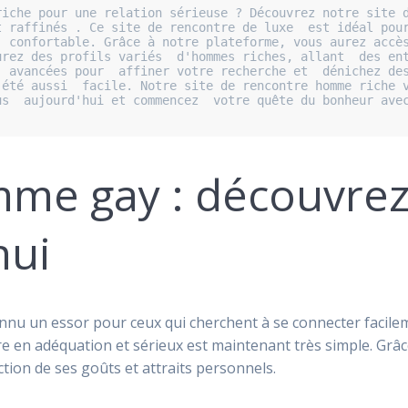
iche pour une relation sérieuse ? Découvrez notre site d
 raffinés . Ce site de rencontre de luxe  est idéal pour
 confortable. Grâce à notre plateforme, vous aurez accès
rez des profils variés  d'hommes riches, allant  des entr
 avancées pour  affiner votre recherche et  dénichez des
été aussi  facile. Notre site de rencontre homme riche v
s  aujourd'hui et commencez  votre quête du bonheur avec 
me gay : découvrez
hui
nu un essor pour ceux qui cherchent à se connecter facilem
ire en adéquation et sérieux est maintenant très simple. Grâ
ction de ses goûts et attraits personnels.