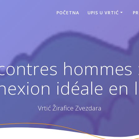
POČETNA
UPIS U VRTIĆ
P
ncontres hommes :
exion idéale en 
Vrtić Žirafice Zvezdara