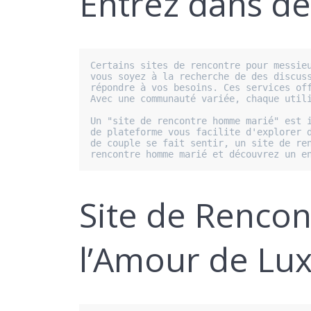
Entrez dans d
Certains sites de rencontre pour messieu
vous soyez à la recherche de des discuss
répondre à vos besoins. Ces services off
Avec une communauté variée, chaque utili
Un "site de rencontre homme marié" est i
de plateforme vous facilite d'explorer d
de couple se fait sentir, un site de ren
rencontre homme marié et découvrez un e
Site de Renco
l’Amour de Lu