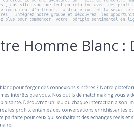
 camaraderie ou une aventure, un **site de rencontre hom
s , nos sites vous mettent en relation avec  des profils
e région ou  d'ailleurs. La discrétion  et la sécurité s
res.  Intégrez notre groupe et découvrez  les opportunit
ez plus pour commencer  votre  périple sentimental en li
ntre Homme Blanc :
lanc pour forger des connexions sincères ? Notre plateform
mes intérêts que vous. Nos outils de matchmaking vous aide
 plaisante. Découvrez un lieu où chaque interaction a son i
ez les profils, entamez des conversations enrichissantes et
e parfaite pour ceux qui souhaitent des échanges réels et s
naire.