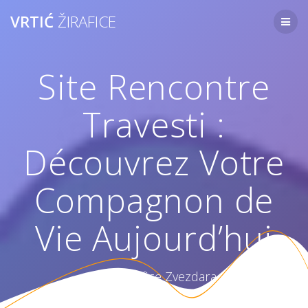
Skip
VRTIĆ
ŽIRAFICE
to
content
Site Rencontre
Travesti :
Découvrez Votre
Compagnon de
Vie Aujourd’hui
Vrtić Žirafice Zvezdara