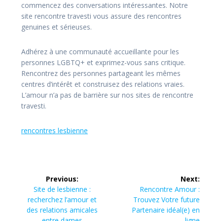
commencez des conversations intéressantes. Notre
site rencontre travesti vous assure des rencontres
genuines et sérieuses.
Adhérez à une communauté accueillante pour les
personnes LGBTQ+ et exprimez-vous sans critique.
Rencontrez des personnes partageant les mêmes
centres d’intérêt et construisez des relations vraies.
L’amour n’a pas de barrière sur nos sites de rencontre
travesti.
rencontres lesbienne
Post
Previous:
Next:
navigation
Previous
Next
Site de lesbienne :
Rencontre Amour :
post:
post:
recherchez l’amour et
Trouvez Votre future
des relations amicales
Partenaire idéal(e) en
entre dames
ligne