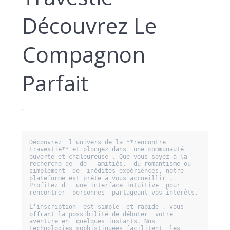
Découvrez Le
Compagnon
Parfait
‘
Découvrez  l'univers de la **rencontre 
travestie** et plongez dans  une communauté  
ouverte et chaleureuse . Que vous soyez à la 
recherche de  de   amitiés,  du romantisme ou 
simplement  de  inédites expériences, notre 
plateforme est prête à vous accueillir . 
Profitez d'  une interface intuitive  pour 
rencontrer  personnes  partageant vos intérêts.

L'inscription  est simple  et rapide , vous  
offrant la possibilité de débuter  votre 
aventure en  quelques instants. Nos  
technologies sophistiquées facilitent  les  