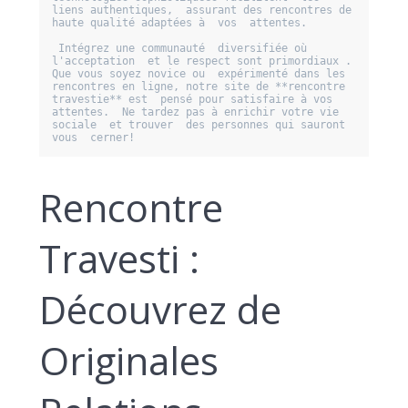
liens authentiques,  assurant des rencontres de  
haute qualité adaptées à  vos  attentes.

 Intégrez une communauté  diversifiée où 
l'acceptation  et le respect sont primordiaux .  
Que vous soyez novice ou  expérimenté dans les 
rencontres en ligne, notre site de **rencontre 
travestie** est  pensé pour satisfaire à vos  
attentes.  Ne tardez pas à enrichir votre vie 
sociale  et trouver  des personnes qui sauront  
Rencontre
Travesti :
Découvrez de
Originales