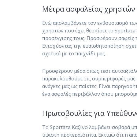
Μέτρα ασφαλείας χρηστών
Ενώ απολαμβάνετε τον ενθουσιασμό των
χρηστών που έχει θεσπίσει το Sportaza
προσέγγισης τους. Προσφέρουν σαφείς 
Ενισχύοντας την ευαισθητοποίηση σχετι
σχετικά με το παιχνίδι μας.
Προσφέρουν μέσα όπως τεστ αυτοαξιολό
παρακολουθούμε τις συμπεριφορές μας. 
ανάγκες μας ως παίκτες. Είναι παρηγορη
ένα ασφαλές περιβάλλον όπου μπορούμε
Πρωτοβουλίες για Υπεύθυν
Το Sportaza Καζίνο λαμβάνει σοβαρά υπ
ύψιστη προτεραιότητα. Εκτιμώ ότι η απο