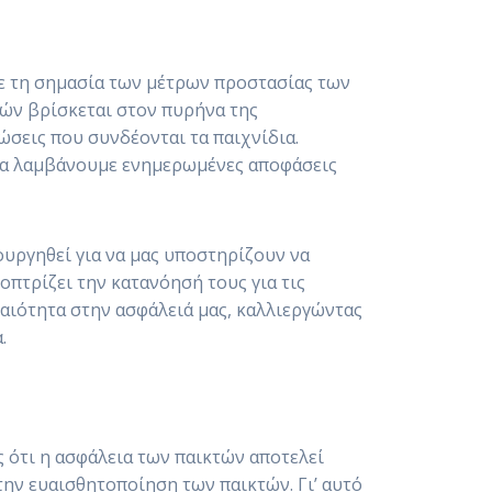
ε τη σημασία των μέτρων προστασίας των
τών βρίσκεται στον πυρήνα της
σεις που συνδέονται τα παιχνίδια.
α να λαμβάνουμε ενημερωμένες αποφάσεις
υργηθεί για να μας υποστηρίζουν να
πτρίζει την κατανόησή τους για τις
ραιότητα στην ασφάλειά μας, καλλιεργώντας
.
 ότι η ασφάλεια των παικτών αποτελεί
την ευαισθητοποίηση των παικτών. Γι’ αυτό