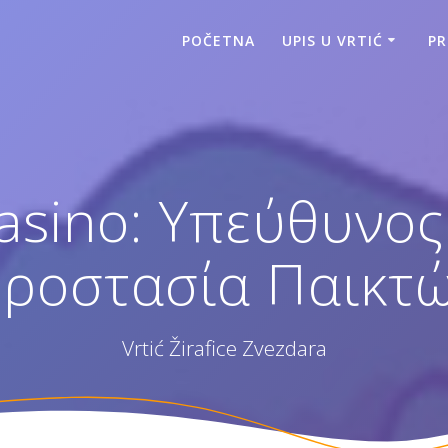
POČETNA
UPIS U VRTIĆ
P
asino: Υπεύθυνος
ροστασία Παικτ
Vrtić Žirafice Zvezdara