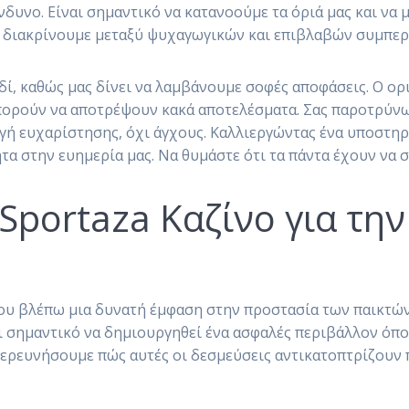
δυνο. Είναι σημαντικό να κατανοούμε τα όριά μας και να 
α διακρίνουμε μεταξύ ψυχαγωγικών και επιβλαβών συμπε
ιδί, καθώς μας δίνει να λαμβάνουμε σοφές αποφάσεις. Ο ο
ορούν να αποτρέψουν κακά αποτελέσματα. Σας παροτρύνω ν
ηγή ευχαρίστησης, όχι άγχους. Καλλιεργώντας ένα υποστη
α στην ευημερία μας. Να θυμάστε ότι τα πάντα έχουν να σ
Sportaza Καζίνο για τη
 που βλέπω μια δυνατή έμφαση στην προστασία των παικτώ
 σημαντικό να δημιουργηθεί ένα ασφαλές περιβάλλον όπ
εξερευνήσουμε πώς αυτές οι δεσμεύσεις αντικατοπτρίζουν