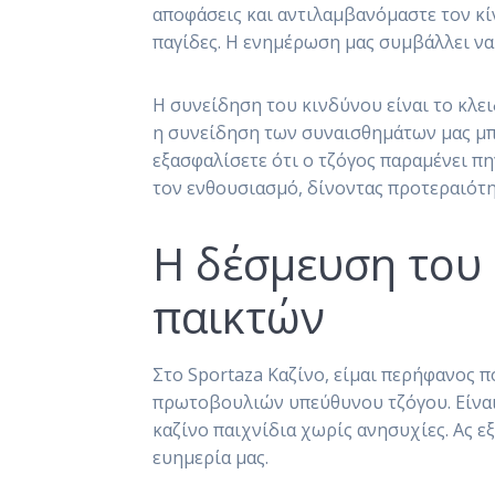
αποφάσεις και αντιλαμβανόμαστε τον κίν
παγίδες. Η ενημέρωση μας συμβάλλει ν
Η συνείδηση του κινδύνου είναι το κλε
η συνείδηση των συναισθημάτων μας μπ
εξασφαλίσετε ότι ο τζόγος παραμένει π
τον ενθουσιασμό, δίνοντας προτεραιότητ
Η δέσμευση του 
παικτών
Στο Sportaza Καζίνο, είμαι περήφανος
πρωτοβουλιών υπεύθυνου τζόγου. Είναι
καζίνο παιχνίδια χωρίς ανησυχίες. Ας 
ευημερία μας.