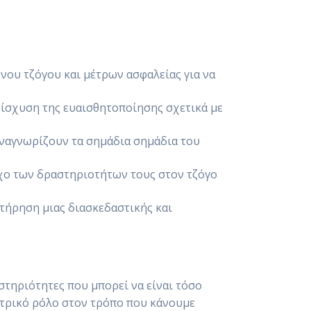
ου τζόγου και μέτρων ασφαλείας για να
νίσχυση της ευαισθητοποίησης σχετικά με
αναγνωρίζουν τα σημάδια σημάδια του
γχο των δραστηριοτήτων τους στον τζόγο
τήρηση μιας διασκεδαστικής και
στηριότητες που μπορεί να είναι τόσο
ντρικό ρόλο στον τρόπο που κάνουμε