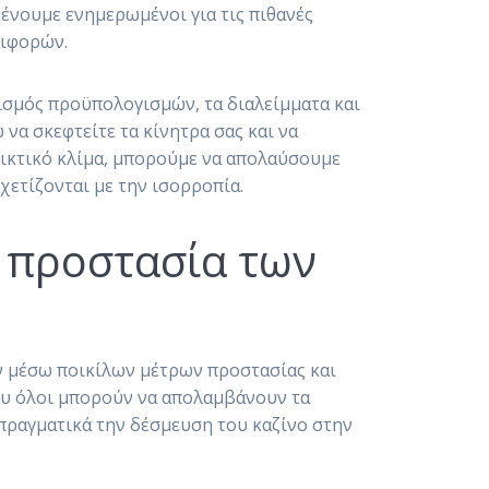
μένουμε ενημερωμένοι για τις πιθανές
ριφορών.
ρισμός προϋπολογισμών, τα διαλείμματα και
α σκεφτείτε τα κίνητρα σας και να
ρικτικό κλίμα, μπορούμε να απολαύσουμε
χετίζονται με την ισορροπία.
ν προστασία των
ν μέσω ποικίλων μέτρων προστασίας και
ου όλοι μπορούν να απολαμβάνουν τα
 πραγματικά την δέσμευση του καζίνο στην