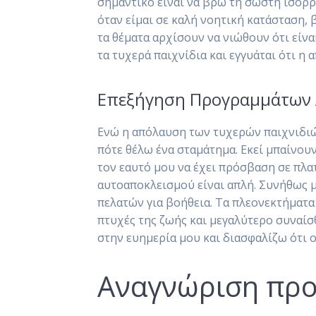
σημαντικό είναι να βρω τη σωστή ισορ
όταν είμαι σε καλή νοητική κατάσταση, 
τα θέματα αρχίσουν να νιώθουν ότι είνα
τα τυχερά παιχνίδια και εγγυάται ότι η
Επεξήγηση Προγραμμάτων
Ενώ η απόλαυση των τυχερών παιχνιδιών
πότε θέλω ένα σταμάτημα. Εκεί μπαίνο
τον εαυτό μου να έχει πρόσβαση σε πλα
αυτοαποκλεισμού είναι απλή. Συνήθως 
πελατών για βοήθεια. Τα πλεονεκτήματα
πτυχές της ζωής και μεγαλύτερο συναί
στην ευημερία μου και διασφαλίζω ότι ο
Αναγνώριση προ