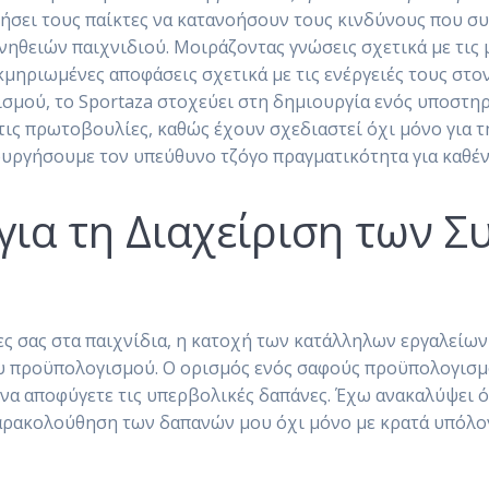
θήσει τους παίκτες να κατανοήσουν τους κινδύνους που συ
νηθειών παιχνιδιού. Μοιράζοντας γνώσεις σχετικά με τις
μηριωμένες αποφάσεις σχετικά με τις ενέργειές τους στον
ισμού, το Sportaza στοχεύει στη δημιουργία ενός υποστηρ
ις πρωτοβουλίες, καθώς έχουν σχεδιαστεί όχι μόνο για τη
ουργήσουμε τον υπεύθυνο τζόγο πραγματικότητα για καθέν
για τη Διαχείριση των 
ς σας στα παιχνίδια, η κατοχή των κατάλληλων εργαλείων 
ου προϋπολογισμού. Ο ορισμός ενός σαφούς προϋπολογισμού
 να αποφύγετε τις υπερβολικές δαπάνες. Έχω ανακαλύψει ό
αρακολούθηση των δαπανών μου όχι μόνο με κρατά υπόλογ