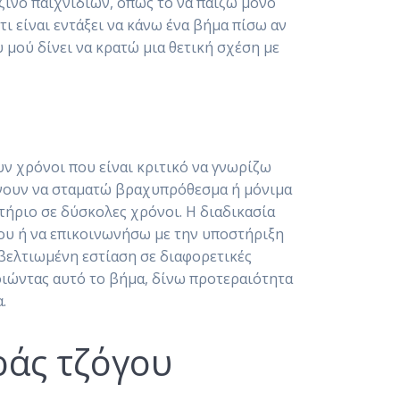
ίνο παιχνιδιών, όπως το να παίζω μόνο
τι είναι εντάξει να κάνω ένα βήμα πίσω αν
υ μού δίνει να κρατώ μια θετική σχέση με
ν χρόνοι που είναι κριτικό να γνωρίζω
ίνουν να σταματώ βραχυπρόθεσμα ή μόνιμα
τήριο σε δύσκολες χρόνοι. Η διαδικασία
ου ή να επικοινωνήσω με την υποστήριξη
 βελτιωμένη εστίαση σε διαφορετικές
ιώντας αυτό το βήμα, δίνω προτεραιότητα
.
άς τζόγου