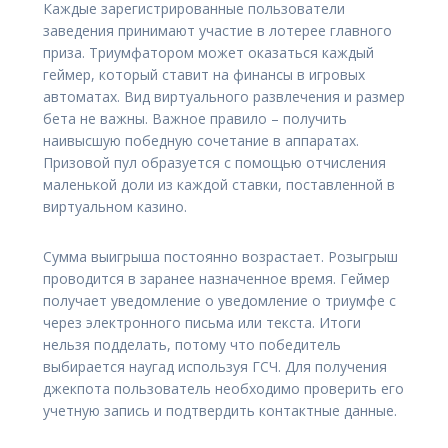
Каждые зарегистрированные пользователи
заведения принимают участие в лотерее главного
приза. Триумфатором может оказаться каждый
геймер, который ставит на финансы в игровых
автоматах. Вид виртуального развлечения и размер
бета не важны. Важное правило – получить
наивысшую победную сочетание в аппаратах.
Призовой пул образуется с помощью отчисления
маленькой доли из каждой ставки, поставленной в
виртуальном казино.
Сумма выигрыша постоянно возрастает. Розыгрыш
проводится в заранее назначенное время. Геймер
получает уведомление о уведомление о триумфе с
через электронного письма или текста. Итоги
нельзя подделать, потому что победитель
выбирается наугад используя ГСЧ. Для получения
джекпота пользователь необходимо проверить его
учетную запись и подтвердить контактные данные.