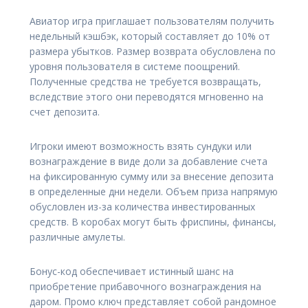
Авиатор игра приглашает пользователям получить
недельный кэшбэк, который составляет до 10% от
размера убытков. Размер возврата обусловлена по
уровня пользователя в системе поощрений.
Полученные средства не требуется возвращать,
вследствие этого они переводятся мгновенно на
счет депозита.
Игроки имеют возможность взять сундуки или
вознаграждение в виде доли за добавление счета
на фиксированную сумму или за внесение депозита
в определенные дни недели. Объем приза напрямую
обусловлен из-за количества инвестированных
средств. В коробах могут быть фриспины, финансы,
различные амулеты.
Бонус-код обеспечивает истинный шанс на
приобретение прибавочного вознаграждения на
даром. Промо ключ представляет собой рандомное