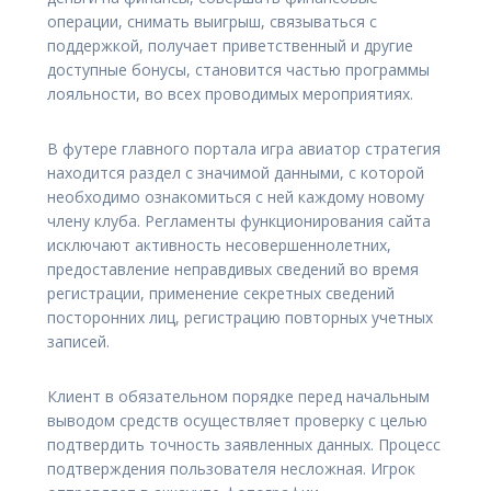
операции, снимать выигрыш, связываться с
поддержкой, получает приветственный и другие
доступные бонусы, становится частью программы
лояльности, во всех проводимых мероприятиях.
В футере главного портала игра авиатор стратегия
находится раздел с значимой данными, с которой
необходимо ознакомиться с ней каждому новому
члену клуба. Регламенты функционирования сайта
исключают активность несовершеннолетних,
предоставление неправдивых сведений во время
регистрации, применение секретных сведений
посторонних лиц, регистрацию повторных учетных
записей.
Клиент в обязательном порядке перед начальным
выводом средств осуществляет проверку с целью
подтвердить точность заявленных данных. Процесс
подтверждения пользователя несложная. Игрок