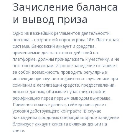
Зачисление баланса
и вывод приза
Одно из важнейших регламентов деятельности
портала – возрастной порог игрока 18+. Платежная
система, банковский аккаунт и средства,
применяемые для платежных действий на
платформе, должны принадлежать к участнику, а не
посторонним лицам. Игровое заведение оставляет
за собой возможность проводить регулярные
инспекции при случае конфликтных случаев или при
сомнении в легализации средств, предоставлении
ложных данных, обязывает участника пройти
верификацию перед первым выводом выигрыша.
Применяя ложные данные, геймер преступает
условия действующего контракта. В случае
нахождении фродовых операций игорное заведение
блокирует аккаунт клиента включая деньги на
счете.