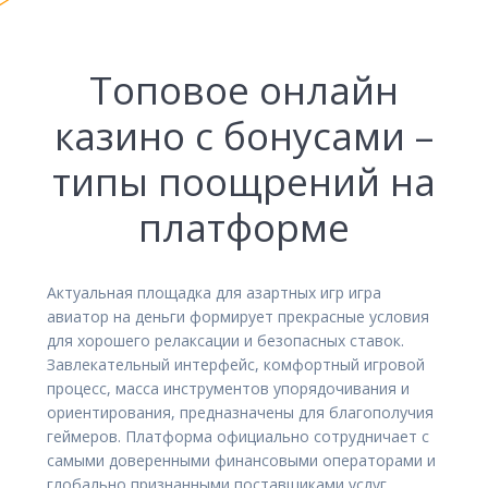
Топовое онлайн
казино с бонусами –
типы поощрений на
платформе
Актуальная площадка для азартных игр игра
авиатор на деньги формирует прекрасные условия
для хорошего релаксации и безопасных ставок.
Завлекательный интерфейс, комфортный игровой
процесс, масса инструментов упорядочивания и
ориентирования, предназначены для благополучия
геймеров. Платформа официально сотрудничает с
самыми доверенными финансовыми операторами и
глобально признанными поставщиками услуг,