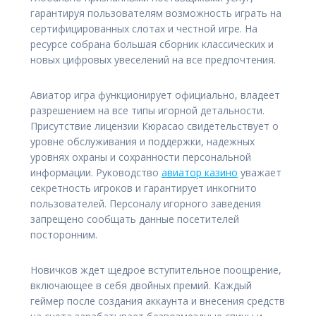
гарантируя пользователям возможность играть на
сертифицированных слотах и честной игре. На
ресурсе собрана большая сборник классических и
новых цифровых увеселений на все предпочтения.
Авиатор игра функционирует официально, владеет
разрешением на все типы игорной детальности.
Присутствие лицензии Кюрасао свидетельствует о
уровне обслуживания и поддержки, надежных
уровнях охраны и сохранности персональной
информации. Руководство
авиатор казино
уважает
секретность игроков и гарантирует инкогнито
пользователей. Персоналу игорного заведения
запрещено сообщать данные посетителей
посторонним.
Новичков ждет щедрое вступительное поощрение,
включающее в себя двойных премий. Каждый
геймер после создания аккаунта и внесения средств