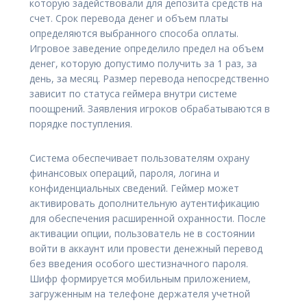
которую задействовали для депозита средств на
счет. Срок перевода денег и объем платы
определяются выбранного способа оплаты.
Игровое заведение определило предел на объем
денег, которую допустимо получить за 1 раз, за
день, за месяц. Размер перевода непосредственно
зависит по статуса геймера внутри системе
поощрений. Заявления игроков обрабатываются в
порядке поступления.
Система обеспечивает пользователям охрану
финансовых операций, пароля, логина и
конфиденциальных сведений. Геймер может
активировать дополнительную аутентификацию
для обеспечения расширенной охранности. После
активации опции, пользователь не в состоянии
войти в аккаунт или провести денежный перевод
без введения особого шестизначного пароля.
Шифр формируется мобильным приложением,
загруженным на телефоне держателя учетной