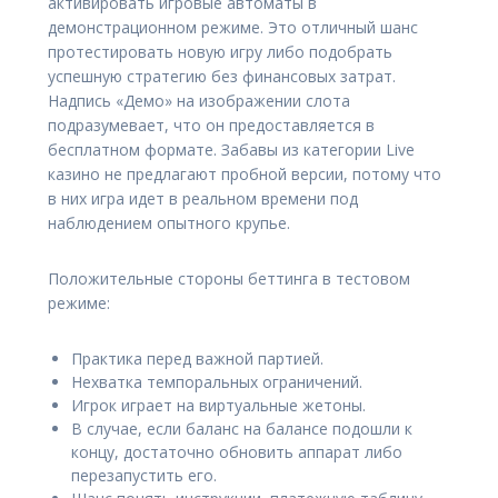
активировать игровые автоматы в
демонстрационном режиме. Это отличный шанс
протестировать новую игру либо подобрать
успешную стратегию без финансовых затрат.
Надпись «Демо» на изображении слота
подразумевает, что он предоставляется в
бесплатном формате. Забавы из категории Live
казино не предлагают пробной версии, потому что
в них игра идет в реальном времени под
наблюдением опытного крупье.
Положительные стороны беттинга в тестовом
режиме:
Практика перед важной партией.
Нехватка темпоральных ограничений.
Игрок играет на виртуальные жетоны.
В случае, если баланс на балансе подошли к
концу, достаточно обновить аппарат либо
перезапустить его.