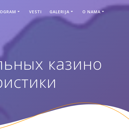
ROGRAM
VESTI
GALERIJA
O NAMA
льных казино
ристики