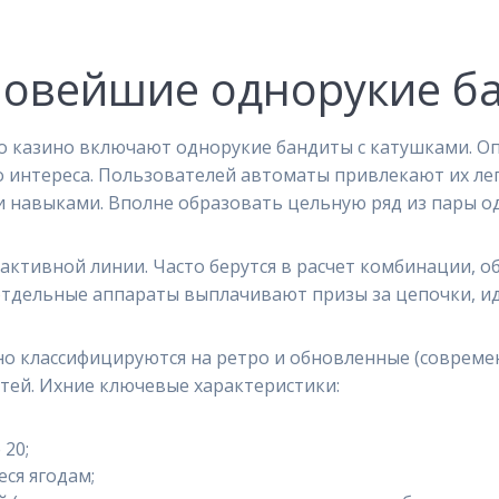
новейшие однорукие б
 казино включают однорукие бандиты с катушками. О
о интереса. Пользователей автоматы привлекают их л
и навыками. Вполне образовать цельную ряд из пары о
активной линии. Часто берутся в расчет комбинации, о
отдельные аппараты выплачивают призы за цепочки, и
ьно классифицируются на ретро и обновленные (соврем
ей. Ихние ключевые характеристики:
 20;
ся ягодам;