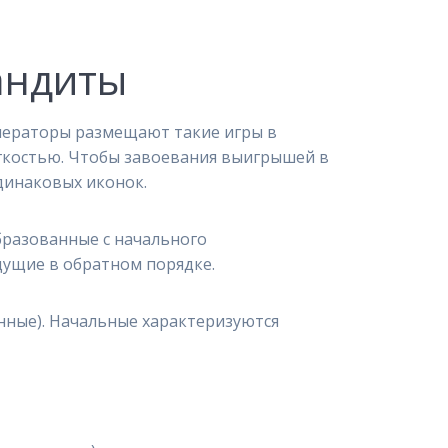
андиты
ператоры размещают такие игры в
егкостью. Чтобы завоевания выигрышей в
динаковых иконок.
бразованные с начального
дущие в обратном порядке.
енные). Начальные характеризуются