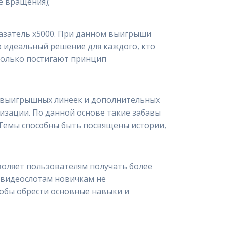
е вращения);
азатель х5000. При данном выигрыши
 идеальный решение для каждого, кто
только постигают принцип
е выигрышных линеек и дополнительных
изации. По данной основе такие забавы
 Темы способны быть посвящены истории,
воляет пользователям получать более
 видеослотам новичкам не
тобы обрести основные навыки и