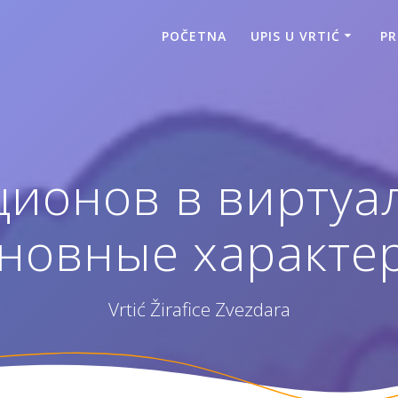
POČETNA
UPIS U VRTIĆ
P
ционов в виртуа
сновные характе
Vrtić Žirafice Zvezdara