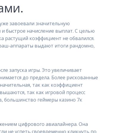
ами.
о уже завоевали значительную
 и быстрое начисление выплат. С целью
ка растущий коэффициент не обвалился.
краш-аппараты выдают итоги рандомно,
ле запуска игры. Это увеличивает
нимается до предела. Более рискованные
начительная, так как коэффициент
овышаются, так как игровой процесс
в, большинство геймеры казино 7к
ижением цифрового авиалайнера. Она
сли не успеть своевременно кликнуть по