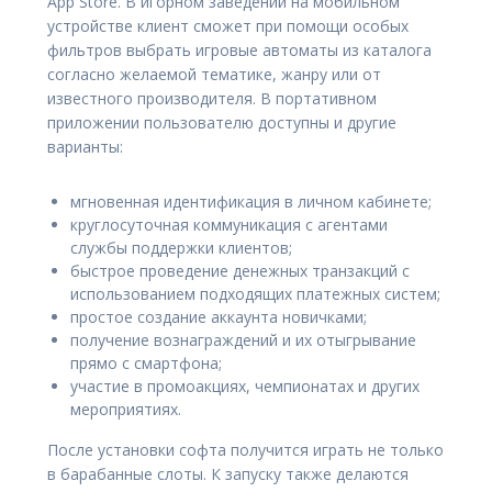
App Store. В игорном заведении на мобильном
устройстве клиент сможет при помощи особых
фильтров выбрать игровые автоматы из каталога
согласно желаемой тематике, жанру или от
известного производителя. В портативном
приложении пользователю доступны и другие
варианты:
мгновенная идентификация в личном кабинете;
круглосуточная коммуникация с агентами
службы поддержки клиентов;
быстрое проведение денежных транзакций с
использованием подходящих платежных систем;
простое создание аккаунта новичками;
получение вознаграждений и их отыгрывание
прямо с смартфона;
участие в промоакциях, чемпионатах и других
мероприятиях.
После установки софта получится играть не только
в барабанные слоты. К запуску также делаются