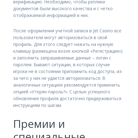
верификацию. Необходимо, чтобы реплики
документов были высокого качества и с четко
отображаемой информацией в них.
После оформления учетной записи в Jet Casino все
пользователи могут авторизоваться в свой
профиль. Для этого следует нажать на нужную
клавишу (размещена возле кнопкой «‎Регистрация»)
и заполнить запрашиваемые данные – логин с
паролем. Бывают ситуации, в которых случае
игроки не в состоянии припомнить код доступа, из-
за чего у них не удается авторизоваться. В
аналогичных ситуациях рекомендуется применить
опцией «‎Утерян пароль?». С целью успешного
обновления профиля достаточно придерживаться
инструкциям по шагам.
Премии и
специальные