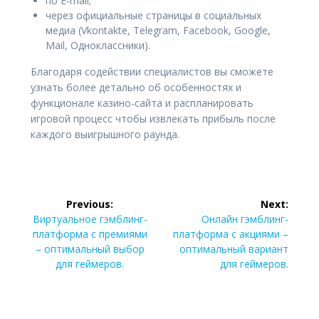
по E-mail;
через официальные страницы в социальных
медиа (Vkontakte, Telegram, Facebook, Google,
Mail, Одноклассники).
Благодаря содействии специалистов вы сможете
узнать более детально об особенностях и
функционале казино-сайта и распланировать
игровой процесс чтобы извлекать прибыль после
каждого выигрышного раунда.
Post
Previous:
Next:
navigation
Previous
Next
Виртуальное гэмблинг-
Онлайн гэмблинг-
post:
post:
платформа с премиями
платформа с акциями –
– оптимальный выбор
оптимальный вариант
для геймеров.
для геймеров.