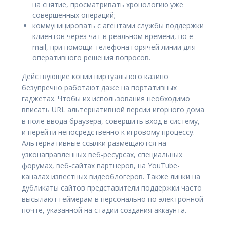
на снятие, просматривать хронологию уже
совершённых операций;
коммуницировать с агентами службы поддержки
клиентов через чат в реальном времени, по e-
mail, при помощи телефона горячей линии для
оперативного решения вопросов.
Действующие копии виртуального казино
безупречно работают даже на портативных
гаджетах. Чтобы их использования необходимо
вписать URL альтернативной версии игорного дома
в поле ввода браузера, совершить вход в систему,
и перейти непосредственно к игровому процессу.
Альтернативные ссылки размещаются на
узконаправленных веб-ресурсах, специальных
форумах, веб-сайтах партнеров, на YouTube-
каналах известных видеоблогеров. Также линки на
дубликаты сайтов представители поддержки часто
высылают геймерам в персонально по электронной
почте, указанной на стадии создания аккаунта.