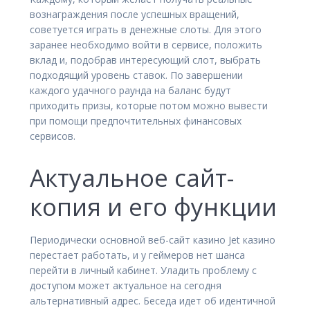
вознаграждения после успешных вращений,
советуется играть в денежные слоты. Для этого
заранее необходимо войти в сервисе, положить
вклад и, подобрав интересующий слот, выбрать
подходящий уровень ставок. По завершении
каждого удачного раунда на баланс будут
приходить призы, которые потом можно вывести
при помощи предпочтительных финансовых
сервисов.
Актуальное сайт-
копия и его функции
Периодически основной веб-сайт казино Jet казино
перестает работать, и у геймеров нет шанса
перейти в личный кабинет. Уладить проблему с
доступом может актуальное на сегодня
альтернативный адрес. Беседа идет об идентичной