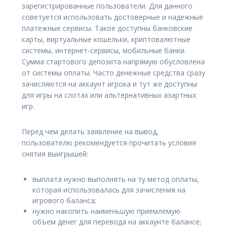
зарегистрированные пользователи. Для данного
советуется использовать достоверные и надежные
платежные сервисы. Такое доступны банковские
карты, виртуальные кошельки, криптовалютные
системы, интернет-сервисы, мобильные банки.
Сумма стартового депозита напрямую обусловлена
от системы оплаты. Часто денежные средства сразу
зачисляются на аккаунт игрока и тут же доступны
для игры на слотах или альтернативных азартных
игр.
Перед чем делать заявление на вывод,
пользователю рекомендуется прочитать условия
снятия выигрышей:
выплата нужно выполнять на ту метод оплаты,
которая использовалась для зачисления на
игрового баланса;
нужно накопить наименьшую приемлемую
объем денег для перевода на аккаунте балансе;