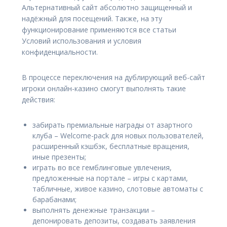
Альтернативный сайт абсолютно защищенный и
надёжный для посещений. Также, на эту
функционирование применяются все статьи
Условий использования и условия
конфиденциальности.
В процессе переключения на дублирующий веб-сайт
игроки онлайн-казино смогут выполнять такие
действия:
забирать премиальные награды от азартного
клуба – Welcome-pack для новых пользователей,
расширенный кэшбэк, бесплатные вращения,
иные презенты;
играть во все гемблинговые увлечения,
предложенные на портале – игры с картами,
табличные, живое казино, слотовые автоматы с
барабанами;
выполнять денежные транзакции –
депонировать депозиты, создавать заявления