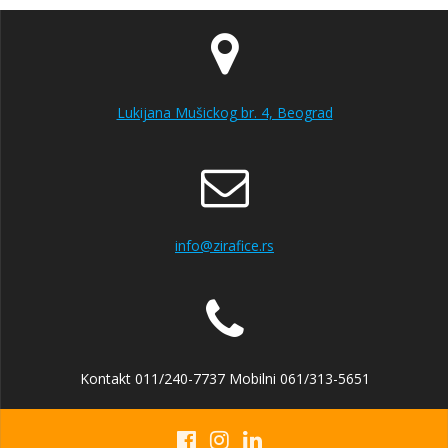
Lukijana Mušickog br. 4, Beograd
info@zirafice.rs
Kontakt 011/240-7737 Mobilni 061/313-5651