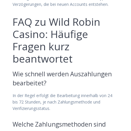
Verzögerungen, die bei neuen Accounts entstehen.
FAQ zu Wild Robin
Casino: Häufige
Fragen kurz
beantwortet
Wie schnell werden Auszahlungen
bearbeitet?
In der Regel erfolgt die Bearbeitung innerhalb von 24
bis 72 Stunden, je nach Zahlungsmethode und
Verifizierungsstatus.
Welche Zahlungsmethoden sind