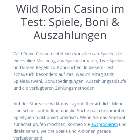
Wild Robin Casino im
Test: Spiele, Boni &
Auszahlungen
Wild Robin Casino richtet sich vor allem an Spieler, die
eine solide Mischung aus Spielautomaten, Live-Spielen
und klaren Regeln zu Boni suchen. In diesem Test
schaue ich besonders auf das, was im Alltag zählt:
Spieleauswahl, Bonusbedingungen, Auszahlungsabläufe
und die verfügbaren Zahlungsmethoden.
Auf der Startseite wirkt das Layout übersichtlich. Menüs
sind schnell auffindbar, und die Suche nach bestimmten
Spieltypen funktioniert praktisch. Wenn Sie das Angebot
zunächst prüfen möchten, können Sie
ausprobieren
und
direkt sehen, welche Spiele und Aktionen gerade
verfügbar sind.