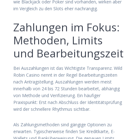
wie Blackjack oder Poker sind vorhanden, wirken aber
im Vergleich zu den Slots eher nachrangig.
Zahlungen im Fokus:
Methoden, Limits
und Bearbeitungszeit
Bei Auszahlungen ist das Wichtigste Transparenz. Wild
Robin Casino nennt in der Regel Bearbeitungszeiten
nach Antragstellung. Auszahlungen werden meist
innerhalb von 24 bis 72 Stunden bearbeitet, abhängig
von Methode und Verifizierung. Ein häufiger
Praxispunkt: Erst nach Abschluss der Identitätsprüfung
wird der schnellere Rhythmus sichtbar.
Als Zahlungsmethoden sind gängige Optionen zu
erwarten. Typischerweise finden Sie Kreditkarte, E-
Wallets und Banküberweisung. Die genauen Limits