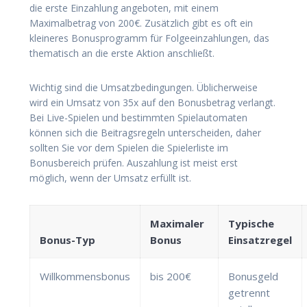
die erste Einzahlung angeboten, mit einem
Maximalbetrag von 200€. Zusätzlich gibt es oft ein
kleineres Bonusprogramm für Folgeeinzahlungen, das
thematisch an die erste Aktion anschließt.
Wichtig sind die Umsatzbedingungen. Üblicherweise
wird ein Umsatz von 35x auf den Bonusbetrag verlangt.
Bei Live-Spielen und bestimmten Spielautomaten
können sich die Beitragsregeln unterscheiden, daher
sollten Sie vor dem Spielen die Spielerliste im
Bonusbereich prüfen. Auszahlung ist meist erst
möglich, wenn der Umsatz erfüllt ist.
Maximaler
Typische
Bonus-Typ
Bonus
Einsatzregel
Willkommensbonus
bis 200€
Bonusgeld
getrennt