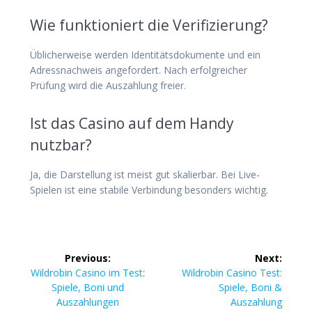
Wie funktioniert die Verifizierung?
Üblicherweise werden Identitätsdokumente und ein
Adressnachweis angefordert. Nach erfolgreicher
Prüfung wird die Auszahlung freier.
Ist das Casino auf dem Handy
nutzbar?
Ja, die Darstellung ist meist gut skalierbar. Bei Live-
Spielen ist eine stabile Verbindung besonders wichtig.
Post
Previous:
Next:
navigation
Previous
Next
Wildrobin Casino im Test:
Wildrobin Casino Test:
post:
post:
Spiele, Boni und
Spiele, Boni &
Auszahlungen
Auszahlung