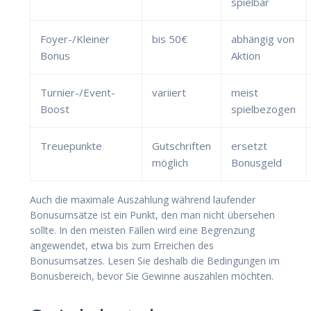
spielbar
Foyer-/Kleiner
bis 50€
abhängig von
Bonus
Aktion
Turnier-/Event-
variiert
meist
Boost
spielbezogen
Treuepunkte
Gutschriften
ersetzt
möglich
Bonusgeld
Auch die maximale Auszahlung während laufender
Bonusumsätze ist ein Punkt, den man nicht übersehen
sollte. In den meisten Fällen wird eine Begrenzung
angewendet, etwa bis zum Erreichen des
Bonusumsatzes. Lesen Sie deshalb die Bedingungen im
Bonusbereich, bevor Sie Gewinne auszahlen möchten.