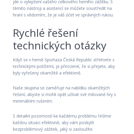
jde o vylepšení vašeho celkového herního zážitku. S
těmito nástroji a asistencí se můžete soustředit na
hraní s vědomím, že je váš účet ve správných rukou.
Rychlé řešení
technických otázky
Když se v herně Sportaza Česká Republic střetnete s
technickými potížemi, je přirozené, že si přejete, aby
byly vyřešeny okamžitě a efektivně.
Naše skupina se zaměřuje na nabídku okamžitých
řešení, abyste si mohli opět užívat své milované hry s
minimálním rušením.
S detailní pozorností ke každému problému řešíme
každou situaci efektivně, aby vám poskytli
bezproblémový zážitek, jaký si zasloužíte.