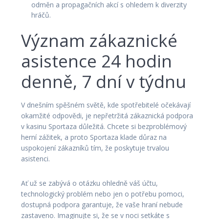
odměn a propagačních akcí s ohledem k diverzity
hráčů.
Význam zákaznické
asistence 24 hodin
denně, 7 dní v týdnu
V dnešním spěšném světě, kde spotřebitelé očekávají
okamžité odpovědi, je nepřetržitá zákaznická podpora
v kasinu Sportaza důležitá. Chcete si bezproblémový
herní zážitek, a proto Sportaza klade důraz na
uspokojení zákazníků tím, že poskytuje trvalou
asistenci.
Ať už se zabývá o otázku ohledně váš účtu,
technologický problém nebo jen o potřebu pomoci,
dostupná podpora garantuje, že vaše hraní nebude
zastaveno. Imaginujte si, že se v noci setkáte s