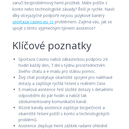
zaručí bezproblémový herní prožitek. Máte potíže s
konto nebo technologické závady? Řeší je rychle. Navíc
díky vícejazyčné podpoře nejsou jazykové bariéry
sportaza-casino.eu_cs
problémem. Zajímá vás, jak se
spojit s tímto výjimečným týmem asistence?
Klíčové poznatky
Sportaza Casino nabízí zákaznickou podporu 24
hodin každý den, 7 dní v týdnu prostřednictvím
živého chatu a e-mailu pro stálou pomoc.
Živý chat poskytuje okamžité spojení pro naléhavé
dotazy a zajišťuje rychlá řešení v reálném čase.
E-mailová asistence řeší složité dotazy s detailními
odpověďmi do pár hodin a nabízí tak
zdokumentovaný komunikační kanál.
Různé kanály asistence zajišťuje bezpečnost a
okamžité řešení potíží s konto a technologických
problémů.
Asistence zlepšuje herní zážitek radami ohledně