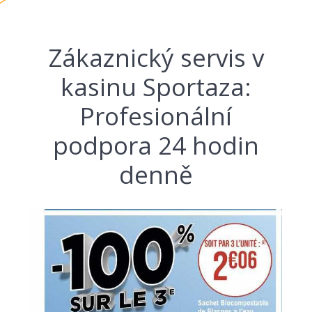
Zákaznický servis v
kasinu Sportaza:
Profesionální
podpora 24 hodin
denně