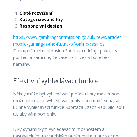
Čisté rozvržení
Kategorizované hry
Responzivní design
https://www.gamblingcommission.gov.uk/news/article/
mobile-gaming-is-the-future-of-online-casinos
Dostupné rozhraní kasina Sportaza udržuje pokrok v
popředí a zaručuje, že vaše herní cesty bude bez
námahy.
Efektivní vyhledávací funkce
Někdy může být vyhledávání perfektní hry mezi mnoha
možnostmi jako vyhledávání jehly v hromadě sena, ale
účinné vyhledávací funkce Sportaza Czech Republic jsou
tu, aby vám pomohly.
Díky dynamickým vyhledávacím možnostem a
nastavitelným uživatelským preferencím máte vše pod