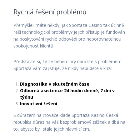
Rychlá řešení problémů
Přemýšleli máte někdy, jak Sportaza Casino tak účinně
řeší technologické problémy? Jejich přístup je fundován
na poskytování rychlé odpovědi pro neporovnatelnou
spokojenost klientů.
Představte si, že se během hry narazíte s problémem.
Sportaza vám zajišťuje, že nikdy nebudete v krizi:
Diagnostika v skutečném čase
Odborná asistence 24 hodin denně, 7 dní v
týdnu
Inovativní řešení
S důrazem na inovace klade Sportaza Kasino Česká
republika důraz na váš bezproblémový zážitek a dbá na
to, abyste byli stále jejich hlavní cílem.