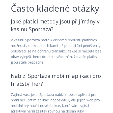
Často kladené otázky
Jaké platící metody jsou přijímány v
kasinu Sportaza?
V kasinu Sportaza máte k dispozici spoustu platbních
možností, od kreditních karet až po digitální peněženky.
Soustředí se na ochranu transakcí, takže si můžete bez
obav vylepšit herní dojem s vědomím, že vaše platby
jsou stále bezpečné.
Nabízí Sportaza mobilní aplikaci pro
hráčství her?
Zajímá vás, jestli Sportaza nabízí mobilní aplikaci pro
hraní her. Zatím aplikaci neposkytují, ale jejich web pro
mobilní hry nabízí nové funkce, které vám zajistí
atraktivní herní zážitek rovnou na dosah ruky.