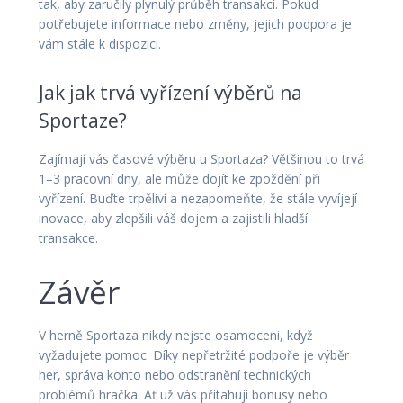
tak, aby zaručily plynulý průběh transakcí. Pokud
potřebujete informace nebo změny, jejich podpora je
vám stále k dispozici.
Jak jak trvá vyřízení výběrů na
Sportaze?
Zajímají vás časové výběru u Sportaza? Většinou to trvá
1–3 pracovní dny, ale může dojít ke zpoždění při
vyřízení. Buďte trpěliví a nezapomeňte, že stále vyvíjejí
inovace, aby zlepšili váš dojem a zajistili hladší
transakce.
Závěr
V herně Sportaza nikdy nejste osamoceni, když
vyžadujete pomoc. Díky nepřetržité podpoře je výběr
her, správa konto nebo odstranění technických
problémů hračka. Ať už vás přitahují bonusy nebo