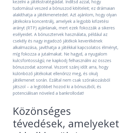
kezelni a játékstratégiádat. Indítsd azzal, hogy
tudomásul veszed a bónuszod kitételeit; ez drámaian
alakíthatja a játékmenetedet. Azt ajánlom, hogy olyan
játékokra koncentrálj, amelyek a legjobb kifizetési
arányt (RTP) ajánlanak, mert ezek fokozzák a sikeres
esélyeidet. A bónusztervek használata, például az
csekély és nagy ingadozó játékok keverékének
alkalmazása, javíthatja a játékkal kapcsolatos élményt,
míg fokozza a jutalmakat. Ne hagyd, a nyugalom
kulcsfontosságú; ne kapkodj felhasználni az összes
bónuszodat azonnal. Viszont szánj időt arra, hogy
különböző játékokat ellenőrizz meg, és okulj
játékmenet során. Ezáltal nem csak szórakozásból
játszol – a legtöbbet hozod ki a bónuszból, és
potenciálisan növeled a bankrollodat!
Közönséges
tévedések, amelyeket