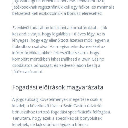
jogosultsági feltételek ellenőrzése. Példaként az új
játékosoknak regisztrálniuk kell egy fiókot, és minimális
befizetést kell eszközölniük a bónusz eléréséhez.
Ezenkívül tudatában kell lenni a korhatárokkal – sok
kaszinó elvárja, hogy legalábbis 18 éves légy. Az is
lényeges, hogy egy ellenőrzött fizetési mód legyen a
fiókodhoz csatolva. Ha megismerkedsz ezekkel az
információkkal, akkor felkészülhetsz arra, hogy
komplett mértékben kihasználhasd a Bwin Casino
csodálatos bónuszait, és kedvező lábon kezdj a
játékutazásodat.
Fogadási előírások magyarázata
A jogosultsági követelmények megértése csak a
kezdet; a következő fázis a Bwin Casino üdvözlő
bónuszához tartozó fogadási specifikációk felfogása.
Tanultam, hogy ezek a specifikációk bonyolultak
lehetnek, de kulcsfontosságúak a bónusz