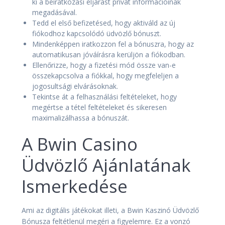
ki a beiratkozási eljárást privát információinak
megadásával.
Tedd el első befizetésed, hogy aktiváld az új
fiókodhoz kapcsolódó üdvözlő bónuszt.
Mindenképpen iratkozzon fel a bónuszra, hogy az
automatikusan jóváírásra kerüljön a fiókodban.
Ellenőrizze, hogy a fizetési mód össze van-e
összekapcsolva a fiókkal, hogy megfeleljen a
jogosultsági elvárásoknak.
Tekintse át a felhasználási feltételeket, hogy
megértse a tétel feltételeket és sikeresen
maximalizálhassa a bónuszát.
A Bwin Casino
Üdvözlő Ajánlatának
Ismerkedése
Ami az digitális játékokat illeti, a Bwin Kaszinó Üdvözlő
Bónusza feltétlenül megéri a figyelemre. Ez a vonzó