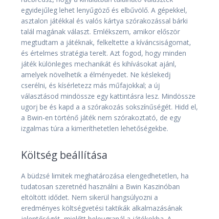
egyidejűleg lehet lenyűgöző és elbűvölő. A gépekkel,
asztalon játékkal és valós kártya szórakozással bárki
talál magának választ. Emlékszem, amikor először
megtudtam a játéknak, felkeltette a kíváncsiságomat,
és értelmes stratégia terelt. Azt fogod, hogy minden
játék különleges mechanikát és kihívásokat ajánl,
amelyek növelhetik a élményedet. Ne késlekedj
cserélni, és kísérletezz más műfajokkal; a új
választásod mindössze egy kattintásra lesz. Mindössze
ugorj be és kapd a a szórakozás sokszínűségét. Hidd el,
a Bwin-en történő játék nem szórakoztató, de egy
izgalmas túra a kimeríthetetlen lehetőségekbe.
Költség beállítása
A büdzsé limitek meghatározása elengedhetetlen, ha
tudatosan szeretnéd használni a Bwin Kaszinóban
eltöltött idődet. Nem sikerül hangsúlyozni a
eredményes költségvetési taktikák alkalmazásának
jelentőségét, mielőtt beleugranál a játékokba. A