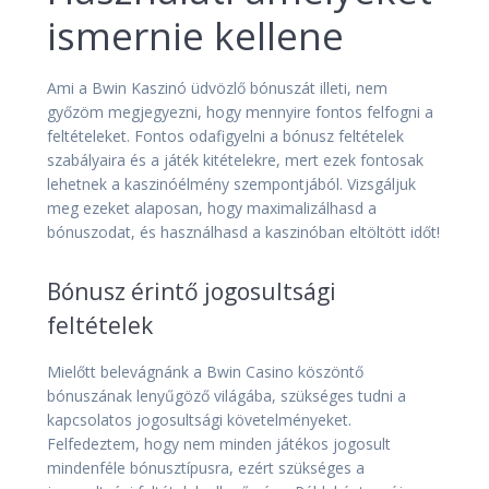
ismernie kellene
Ami a Bwin Kaszinó üdvözlő bónuszát illeti, nem
győzöm megjegyezni, hogy mennyire fontos felfogni a
feltételeket. Fontos odafigyelni a bónusz feltételek
szabályaira és a játék kitételekre, mert ezek fontosak
lehetnek a kaszinóélmény szempontjából. Vizsgáljuk
meg ezeket alaposan, hogy maximalizálhasd a
bónuszodat, és használhasd a kaszinóban eltöltött időt!
Bónusz érintő jogosultsági
feltételek
Mielőtt belevágnánk a Bwin Casino köszöntő
bónuszának lenyűgöző világába, szükséges tudni a
kapcsolatos jogosultsági követelményeket.
Felfedeztem, hogy nem minden játékos jogosult
mindenféle bónusztípusra, ezért szükséges a